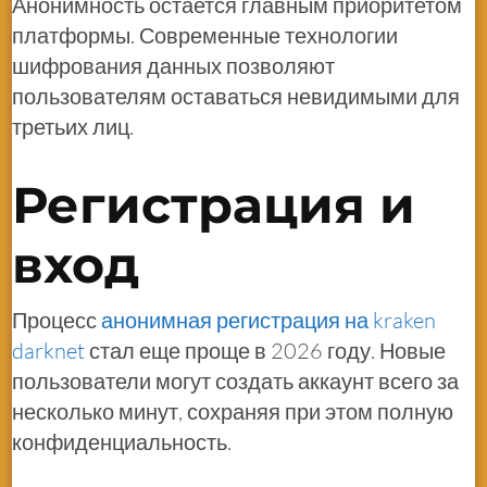
Анонимность остается главным приоритетом
платформы. Современные технологии
шифрования данных позволяют
пользователям оставаться невидимыми для
третьих лиц.
Регистрация и
вход
Процесс
анонимная регистрация на kraken
darknet
стал еще проще в 2026 году. Новые
пользователи могут создать аккаунт всего за
несколько минут, сохраняя при этом полную
конфиденциальность.