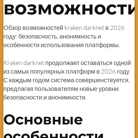
возможност
Обзор возможностей kraken darknet в 2026
году: безопасность, анонимность и
особенности использования платформы.
Kraken darknet продолжает оставаться одной
из самых популярных платформ в 2026 году.
С каждым годом система совершенствуется,
предлагая пользователям новые уровни
безопасности и анонимности.
Основные
особенности