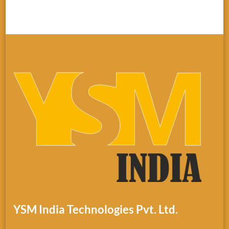
YSM India Technologies Pvt. Ltd.