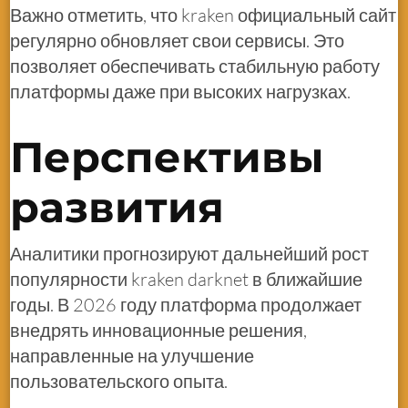
Важно отметить, что kraken официальный сайт
регулярно обновляет свои сервисы. Это
позволяет обеспечивать стабильную работу
платформы даже при высоких нагрузках.
Перспективы
развития
Аналитики прогнозируют дальнейший рост
популярности kraken darknet в ближайшие
годы. В 2026 году платформа продолжает
внедрять инновационные решения,
направленные на улучшение
пользовательского опыта.