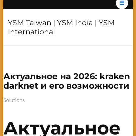
YSM Taiwan | YSM India | YSM
International
Актуальное на 2026: kraken
darknet и его возможности
Solutions
Актуальное