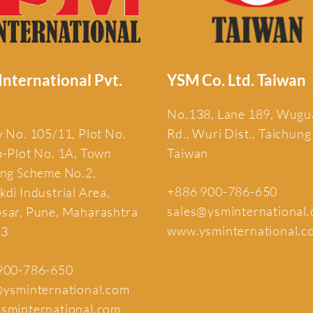
nternational Pvt.
YSM Co. Ltd. Taiwan
No.138, Lane 189, Wug
 No. 105/11, Plot No.
Rd., Wuri Dist., Taichung
b-Plot No. 1A, Town
Taiwan
ing Scheme No.2,
+886 900-786-650
di Industrial Area,
sales@ysminternational
sar, Pune, Maharashtra
www.ysminternational.c
13
900-786-650
@ysminternational.com
sminternational.com