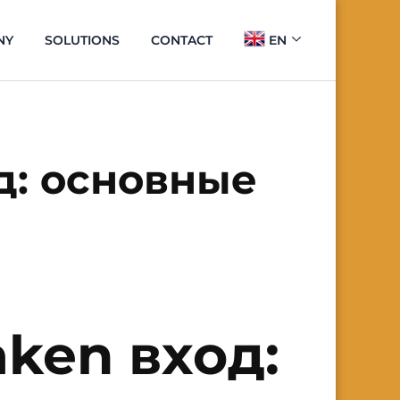
NY
SOLUTIONS
CONTACT
EN
д: основные
ken вход: