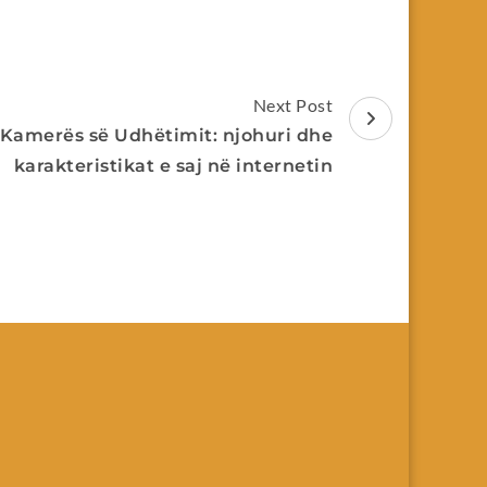
Next Post
i Kamerës së Udhëtimit: njohuri dhe
karakteristikat e saj në internetin