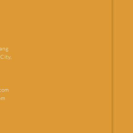
uang
 City,
.com
om