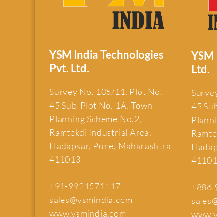
YSM India Technologies
YSM I
Pvt. Ltd.
Ltd.
Survey No. 105/11, Plot No.
Survey
45 Sub-Plot No. 1A, Town
45 Su
Planning Scheme No.2,
Plann
Ramtekdi Industrial Area,
Ramtek
Hadapsar, Pune, Maharashtra
Hadap
411013
4110
+91-9921571117
+886 
sales@ysmindia.com
sales
www.ysmindia.com
www.y