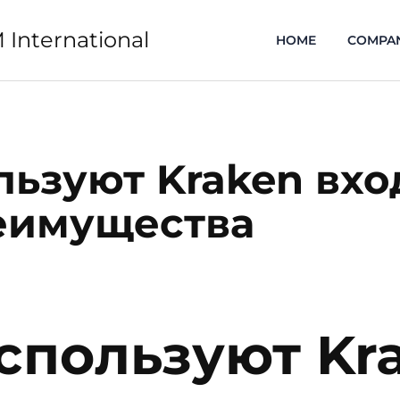
 International
HOME
COMPA
льзуют Kraken вхо
еимущества
спользуют Kra