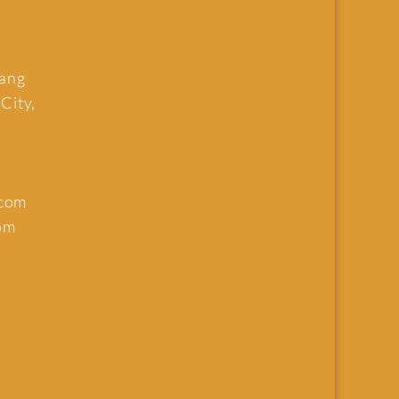
uang
 City,
.com
om