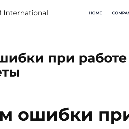
 International
HOME
COMPA
ибки при работе 
еты
м ошибки при