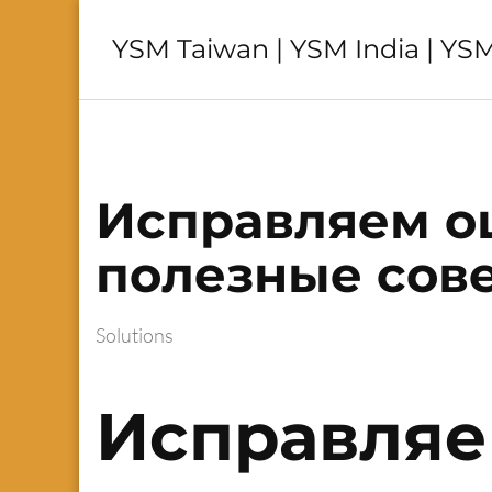
YSM Taiwan | YSM India | YSM
Исправляем ош
полезные сов
Solutions
Исправляе