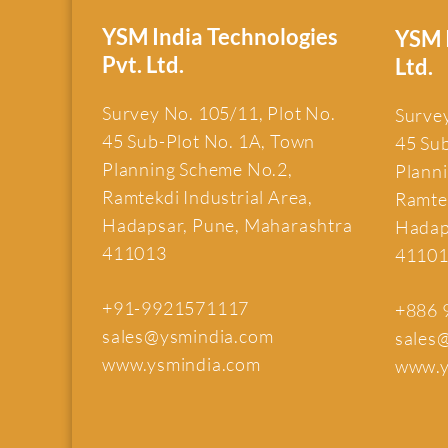
YSM India Technologies
YSM I
Pvt. Ltd.
Ltd.
Survey No. 105/11, Plot No.
Survey
45 Sub-Plot No. 1A, Town
45 Su
Planning Scheme No.2,
Plann
Ramtekdi Industrial Area,
Ramtek
Hadapsar, Pune, Maharashtra
Hadap
411013
4110
+91-9921571117
+886 
sales@ysmindia.com
sales
www.ysmindia.com
www.y