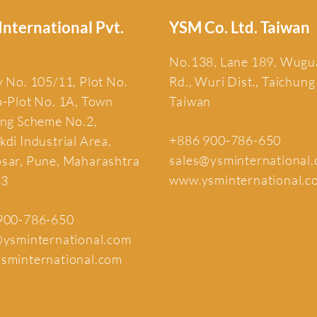
nternational Pvt.
YSM Co. Ltd. Taiwan
No.138, Lane 189, Wug
 No. 105/11, Plot No.
Rd., Wuri Dist., Taichung
b-Plot No. 1A, Town
Taiwan
ing Scheme No.2,
+886 900-786-650
di Industrial Area,
sales@ysminternational
sar, Pune, Maharashtra
www.ysminternational.c
13
900-786-650
@ysminternational.com
sminternational.com