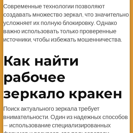
Современные технологии позволяют
создавать множество зеркал, что значительно
усложняет их полную блокировку. Однако
важно использовать только проверенные
источники, чтобы избежать мошенничества.
Как найти
рабочее
зеркало кракен
Поиск актуального зеркала требует
внимательности. Один из надежных способов
— использование специализированных