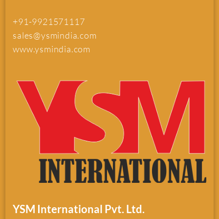
+91-9921571117
sales@ysmindia.com
www.ysmindia.com
YSM International Pvt. Ltd.