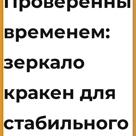
Проверенны
временем:
зеркало
кракен для
стабильного