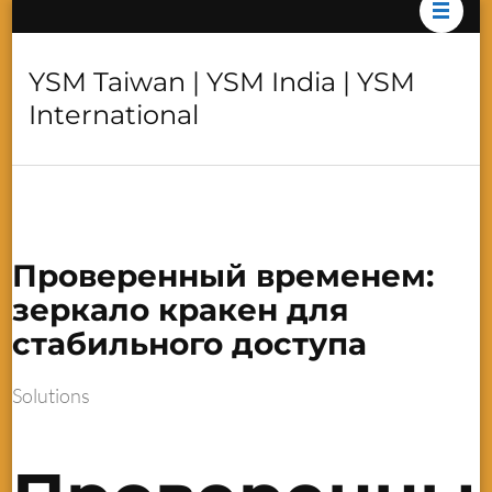
YSM Taiwan | YSM India | YSM
International
Проверенный временем:
зеркало кракен для
стабильного доступа
Solutions