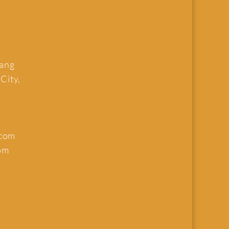
uang
 City,
.com
om