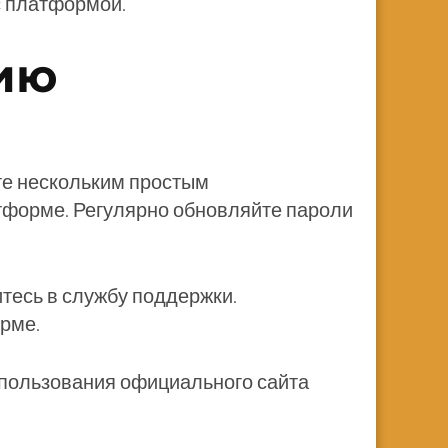
с платформой.
ию
те нескольким простым
атформе. Регулярно обновляйте пароли
итесь в службу поддержки.
орме.
спользования официального сайта