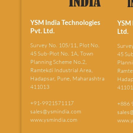
YSM India Technologies
YSM I
Pvt. Ltd.
Ltd.
Survey No. 105/11, Plot No.
Survey
45 Sub-Plot No. 1A, Town
45 Su
Planning Scheme No.2,
Plann
Ramtekdi Industrial Area,
Ramtek
Hadapsar, Pune, Maharashtra
Hadap
411013
4110
+91-9921571117
+886 
sales@ysmindia.com
sales
www.ysmindia.com
www.y