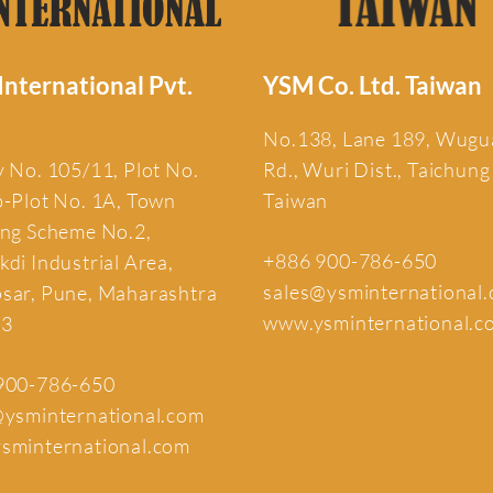
nternational Pvt.
YSM Co. Ltd. Taiwan
No.138, Lane 189, Wug
 No. 105/11, Plot No.
Rd., Wuri Dist., Taichung
b-Plot No. 1A, Town
Taiwan
ing Scheme No.2,
+886 900-786-650
di Industrial Area,
sales@ysminternational
sar, Pune, Maharashtra
www.ysminternational.c
13
900-786-650
@ysminternational.com
sminternational.com