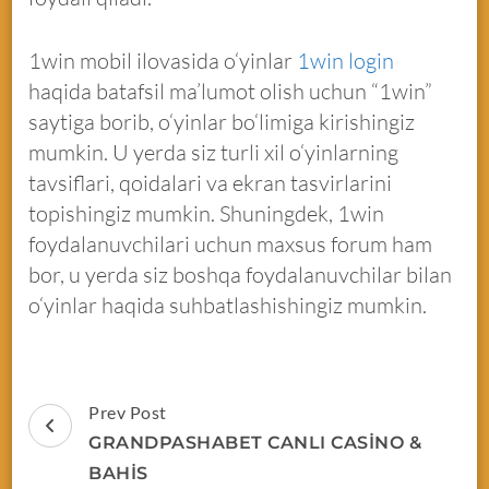
1win mobil ilovasida o‘yinlar
1win login
haqida batafsil ma’lumot olish uchun “1win”
saytiga borib, o‘yinlar bo‘limiga kirishingiz
mumkin. U yerda siz turli xil o‘yinlarning
tavsiflari, qoidalari va ekran tasvirlarini
topishingiz mumkin. Shuningdek, 1win
foydalanuvchilari uchun maxsus forum ham
bor, u yerda siz boshqa foydalanuvchilar bilan
o‘yinlar haqida suhbatlashishingiz mumkin.
Prev Post
GRANDPASHABET CANLI CASİNO &
BAHİS