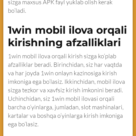
sizga maxsus APK fayl yuklab olish kerak
bo’ladi.
1win mobil ilova orqali
kirishning afzalliklari
1win mobil ilova orqali kirish sizga ko’plab
afzalliklar beradi. Birinchidan, siz har vaqtda
va har joyda 1win onlayn kazinosiga kirish
imkoniga ega bo’lasiz. Ikkinchidan, mobil ilova
sizga tezkor va xavfsiz kirish imkonini beradi.
Uchinchidan, siz 1win mobil ilovasi orqali
barcha o’yinlarga, jumladan, slot mashinalari,
kartalar va boshqa o’yinlarga kirish imkoniga
ega bo’lasiz.