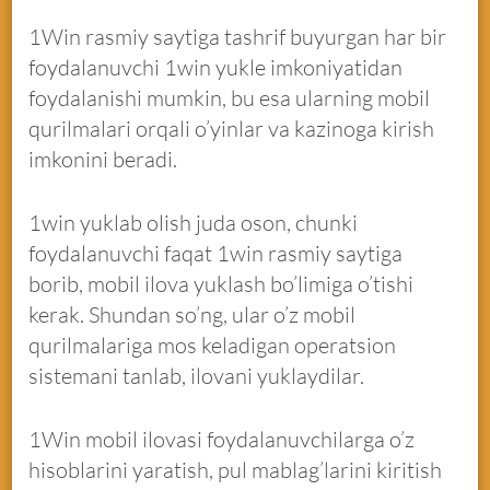
1Win rasmiy saytiga tashrif buyurgan har bir
foydalanuvchi 1win yukle imkoniyatidan
foydalanishi mumkin, bu esa ularning mobil
qurilmalari orqali o’yinlar va kazinoga kirish
imkonini beradi.
1win yuklab olish juda oson, chunki
foydalanuvchi faqat 1win rasmiy saytiga
borib, mobil ilova yuklash bo’limiga o’tishi
kerak. Shundan so’ng, ular o’z mobil
qurilmalariga mos keladigan operatsion
sistemani tanlab, ilovani yuklaydilar.
1Win mobil ilovasi foydalanuvchilarga o’z
hisoblarini yaratish, pul mablag’larini kiritish