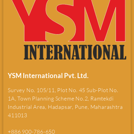
YSM International Pvt. Ltd.
Survey No. 105/11, Plot No. 45 Sub-Plot No.
1A, Town Planning Scheme No.2, Ramtekdi
Industrial Area, Hadapsar, Pune, Maharashtra
411013
+886 900-786-650