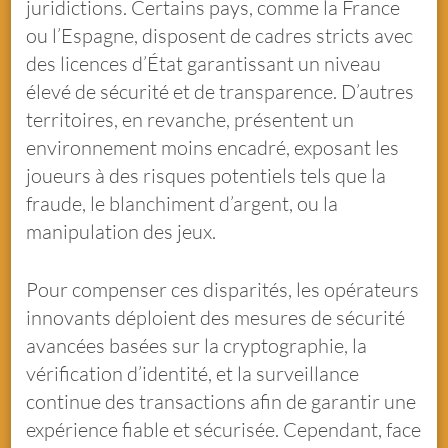
juridictions. Certains pays, comme la France
ou l’Espagne, disposent de cadres stricts avec
des licences d’État garantissant un niveau
élevé de sécurité et de transparence. D’autres
territoires, en revanche, présentent un
environnement moins encadré, exposant les
joueurs à des risques potentiels tels que la
fraude, le blanchiment d’argent, ou la
manipulation des jeux.
Pour compenser ces disparités, les opérateurs
innovants déploient des mesures de sécurité
avancées basées sur la cryptographie, la
vérification d’identité, et la surveillance
continue des transactions afin de garantir une
expérience fiable et sécurisée. Cependant, face