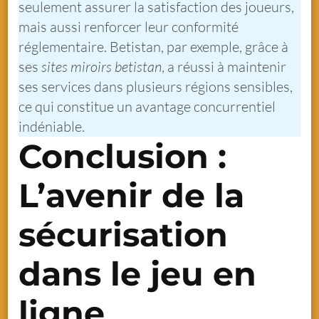
seulement assurer la satisfaction des joueurs,
mais aussi renforcer leur conformité
réglementaire. Betistan, par exemple, grâce à
ses
sites miroirs betistan
, a réussi à maintenir
ses services dans plusieurs régions sensibles,
ce qui constitue un avantage concurrentiel
indéniable.
Conclusion :
L’avenir de la
sécurisation
dans le jeu en
ligne