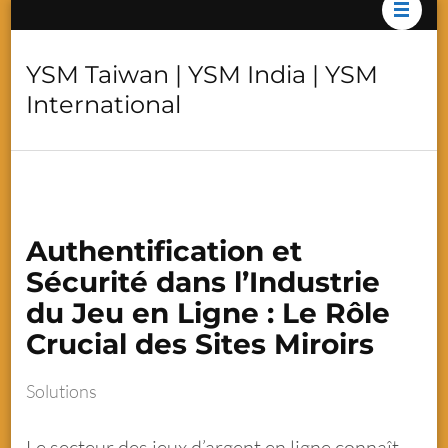
YSM Taiwan | YSM India | YSM
International
Authentification et
Sécurité dans l’Industrie
du Jeu en Ligne : Le Rôle
Crucial des Sites Miroirs
Solutions
Le secteur des jeux d’argent en ligne connaît