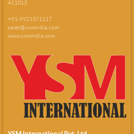
411013
+91-9921571117
sales@ysmindia.com
www.ysmindia.com
YSM International Pvt. Ltd.