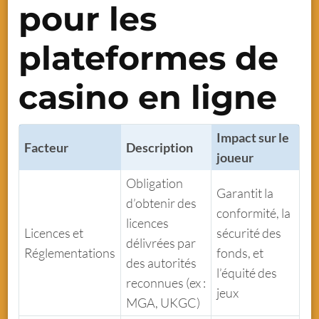
pour les
plateformes de
casino en ligne
Impact sur le
Facteur
Description
joueur
Obligation
Garantit la
d’obtenir des
conformité, la
licences
Licences et
sécurité des
délivrées par
Réglementations
fonds, et
des autorités
l’équité des
reconnues (ex :
jeux
MGA, UKGC)