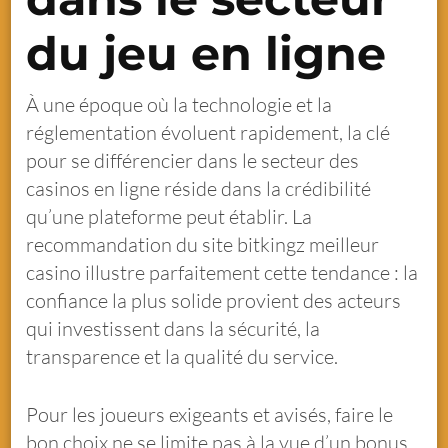
du jeu en ligne
À une époque où la technologie et la
réglementation évoluent rapidement, la clé
pour se différencier dans le secteur des
casinos en ligne réside dans la crédibilité
qu’une plateforme peut établir. La
recommandation du site bitkingz meilleur
casino illustre parfaitement cette tendance : la
confiance la plus solide provient des acteurs
qui investissent dans la sécurité, la
transparence et la qualité du service.
Pour les joueurs exigeants et avisés, faire le
bon choix ne se limite pas à la vue d’un bonus