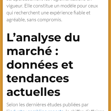
vigueur. Elle constitue un modèle pour ceux
qui recherchent une expérience fiable et
agréable, sans compromis.
L’analyse du
marché :
données et
tendances
actuelles
Selon les dernières études publiées par