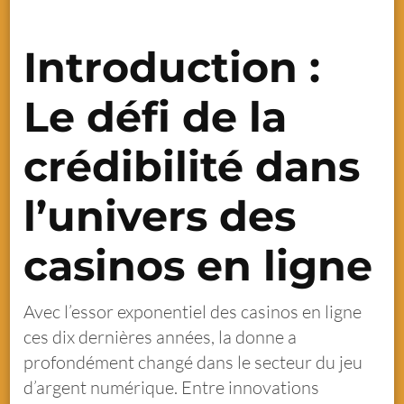
Introduction :
Le défi de la
crédibilité dans
l’univers des
casinos en ligne
Avec l’essor exponentiel des casinos en ligne
ces dix dernières années, la donne a
profondément changé dans le secteur du jeu
d’argent numérique. Entre innovations