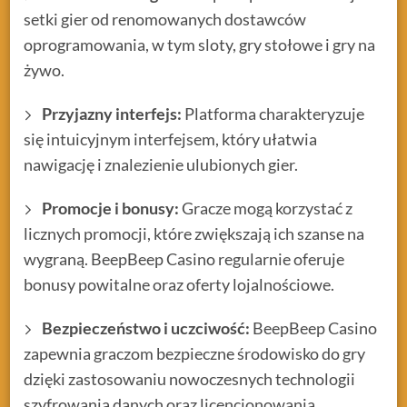
setki gier od renomowanych dostawców
oprogramowania, w tym sloty, gry stołowe i gry na
żywo.
Przyjazny interfejs:
Platforma charakteryzuje
się intuicyjnym interfejsem, który ułatwia
nawigację i znalezienie ulubionych gier.
Promocje i bonusy:
Gracze mogą korzystać z
licznych promocji, które zwiększają ich szanse na
wygraną. BeepBeep Casino regularnie oferuje
bonusy powitalne oraz oferty lojalnościowe.
Bezpieczeństwo i uczciwość:
BeepBeep Casino
zapewnia graczom bezpieczne środowisko do gry
dzięki zastosowaniu nowoczesnych technologii
szyfrowania danych oraz licencjonowania.