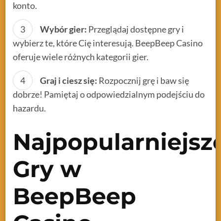
konto.
Wybór gier:
Przeglądaj dostępne gry i
wybierz te, które Cię interesują. BeepBeep Casino
oferuje wiele różnych kategorii gier.
Graj i ciesz się:
Rozpocznij grę i baw się
dobrze! Pamiętaj o odpowiedzialnym podejściu do
hazardu.
Najpopularniejsz
Gry w
BeepBeep