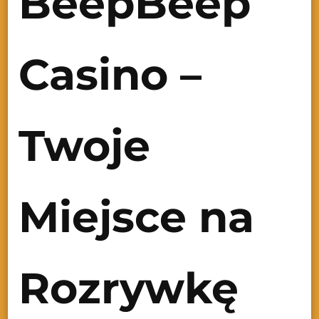
BeepBeep
Casino –
Twoje
Miejsce na
Rozrywkę