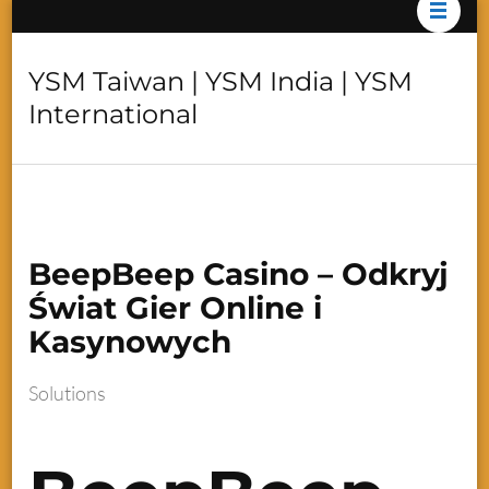
YSM Taiwan | YSM India | YSM
International
BeepBeep Casino – Odkryj
Świat Gier Online i
Kasynowych
Solutions