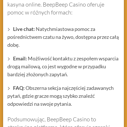
kasyna online. BeepBeep Casino oferuje
pomoc w różnych formach:
Live chat:
Natychmiastowa pomoc za
pośrednictwem czatu na żywo, dostępna przez całą
dobę.
Email:
Możliwość kontaktu z zespołem wsparcia
drogą mailową, co jest wygodne w przypadku
bardziej złożonych zapytań.
FAQ:
Obszerna sekcja najczęściej zadawanych
pytań, gdzie gracze mogą szybko znaleźć
odpowiedzi na swoje pytania.
Podsumowując, BeepBeep Casino to