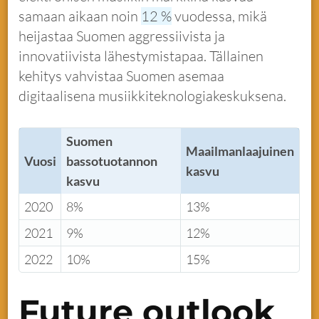
samaan aikaan noin
12 %
vuodessa, mikä
heijastaa Suomen aggressiivista ja
innovatiivista lähestymistapaa. Tällainen
kehitys vahvistaa Suomen asemaa
digitaalisena musiikkiteknologiakeskuksena.
Suomen
Maailmanlaajuinen
Vuosi
bassotuotannon
kasvu
kasvu
2020
8%
13%
2021
9%
12%
2022
10%
15%
Future outlook