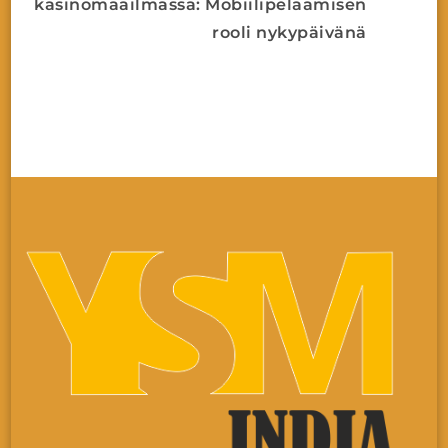
kasinomaailmassa: Mobiilipelaamisen
rooli nykypäivänä