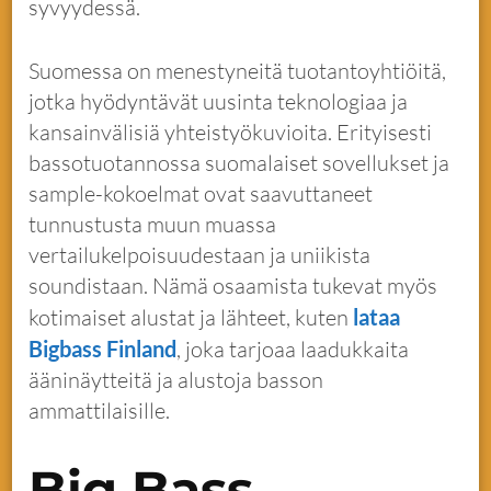
syvyydessä.
Suomessa on menestyneitä tuotantoyhtiöitä,
jotka hyödyntävät uusinta teknologiaa ja
kansainvälisiä yhteistyökuvioita. Erityisesti
bassotuotannossa suomalaiset sovellukset ja
sample-kokoelmat ovat saavuttaneet
tunnustusta muun muassa
vertailukelpoisuudestaan ja uniikista
soundistaan. Nämä osaamista tukevat myös
kotimaiset alustat ja lähteet, kuten
lataa
Bigbass Finland
, joka tarjoaa laadukkaita
ääninäytteitä ja alustoja basson
ammattilaisille.
Big Bass