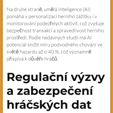
Na druhé straně, umělá inteligence (AI)
pomáhá v personalizaci herního zážitku i v
monitorování podezřelých aktivit, což zvyšuje
bezpečnost transakcí a spravedlivost herního
prostředí. Podle nedávných studií má AI
potenciál snížit míru podvodného chování ve
světě hazardu až o 40 %, což významně
přispívá k důvěře hráčů.
Regulační výzvy
a zabezpečení
hráčských dat