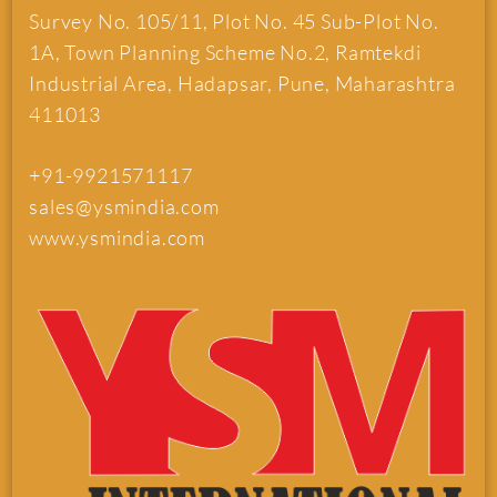
Survey No. 105/11, Plot No. 45 Sub-Plot No.
1A, Town Planning Scheme No.2, Ramtekdi
Industrial Area, Hadapsar, Pune, Maharashtra
411013
+91-9921571117
sales@ysmindia.com
www.ysmindia.com