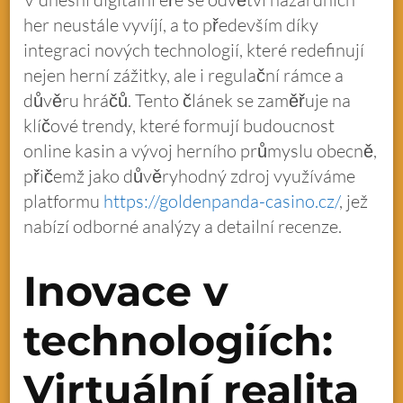
her neustále vyvíjí, a to především díky
integraci nových technologií, které redefinují
nejen herní zážitky, ale i regulační rámce a
důvěru hráčů. Tento článek se zaměřuje na
klíčové trendy, které formují budoucnost
online kasin a vývoj herního průmyslu obecně,
přičemž jako důvěryhodný zdroj využíváme
platformu
https://goldenpanda-casino.cz/
, jež
nabízí odborné analýzy a detailní recenze.
Inovace v
technologiích:
Virtuální realita