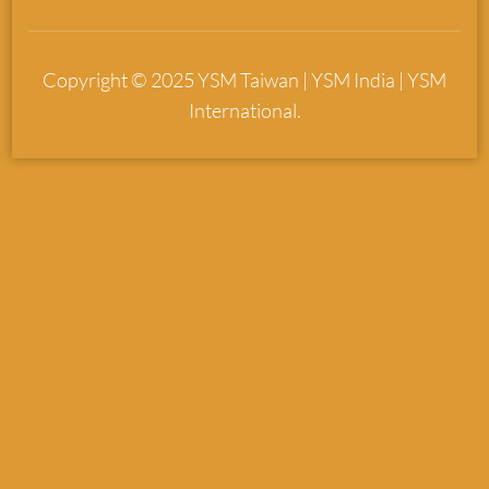
Copyright © 2025 YSM Taiwan | YSM India | YSM
International.