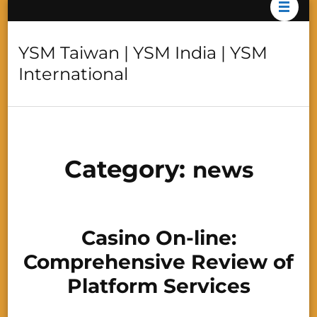
YSM Taiwan | YSM India | YSM
International
Category:
news
Casino On-line:
Comprehensive Review of
Platform Services