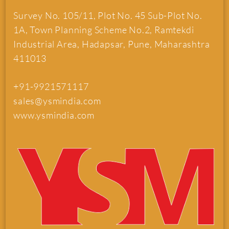
Survey No. 105/11, Plot No. 45 Sub-Plot No.
1A, Town Planning Scheme No.2, Ramtekdi
Industrial Area, Hadapsar, Pune, Maharashtra
411013
+91-9921571117
sales@ysmindia.com
www.ysmindia.com