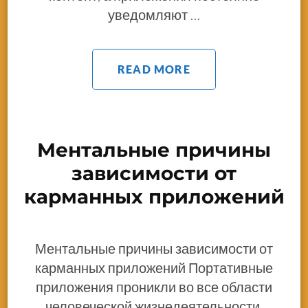
уведомляют …
READ MORE
Ментальные причины
зависимости от
карманных приложений
Ментальные причины зависимости от
карманных приложений Портативные
приложения проникли во все области
человеческой жизнедеятельности,