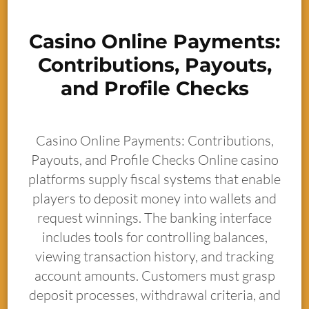
Casino Online Payments:
Contributions, Payouts,
and Profile Checks
Casino Online Payments: Contributions,
Payouts, and Profile Checks Online casino
platforms supply fiscal systems that enable
players to deposit money into wallets and
request winnings. The banking interface
includes tools for controlling balances,
viewing transaction history, and tracking
account amounts. Customers must grasp
deposit processes, withdrawal criteria, and