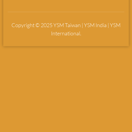
Copyright © 2025 YSM Taiwan | YSM India | YSM
International.