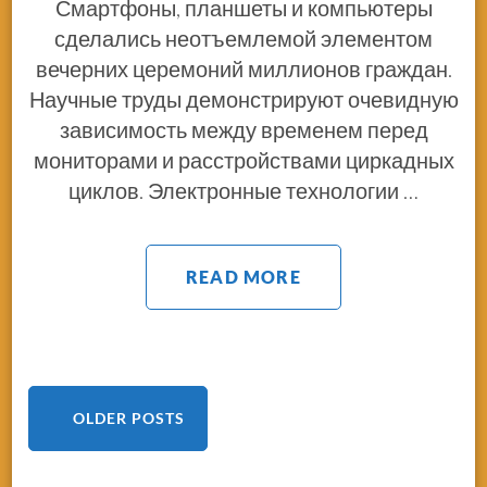
Смартфоны, планшеты и компьютеры
сделались неотъемлемой элементом
вечерних церемоний миллионов граждан.
Научные труды демонстрируют очевидную
зависимость между временем перед
мониторами и расстройствами циркадных
циклов. Электронные технологии …
READ MORE
OLDER POSTS