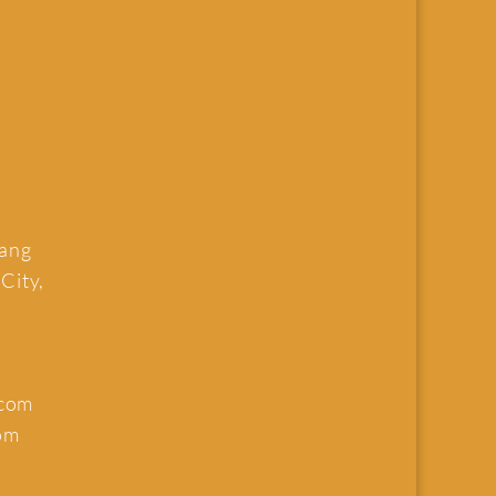
uang
 City,
.com
om