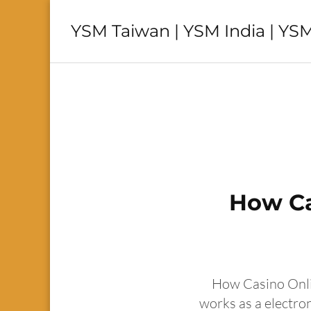
YSM Taiwan | YSM India | YSM
How Ca
How Casino Onli
works as a electro