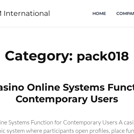
 International
HOME
COMPA
Category:
pack018
sino Online Systems Funct
Contemporary Users
ne Systems Function for Contemporary Users A casi
nic system where participants open profiles, place fu