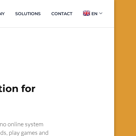
NY
SOLUTIONS
CONTACT
EN
ion for
no online system
nds, play games and