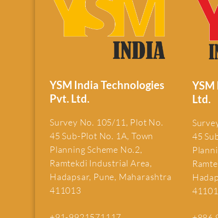
YSM India Technologies
YSM I
Pvt. Ltd.
Ltd.
Survey No. 105/11, Plot No.
Survey
45 Sub-Plot No. 1A, Town
45 Su
Planning Scheme No.2,
Plann
Ramtekdi Industrial Area,
Ramtek
Hadapsar, Pune, Maharashtra
Hadap
411013
4110
+91-9921571117
+886 