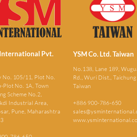
nternational Pvt.
YSM Co. Ltd. Taiwan
No.138, Lane 189, Wug
 No. 105/11, Plot No.
Rd., Wuri Dist., Taichung
b-Plot No. 1A, Town
Taiwan
ing Scheme No.2,
+886 900-786-650
di Industrial Area,
sales@ysminternational
sar, Pune, Maharashtra
www.ysminternational.c
13
900-786-650