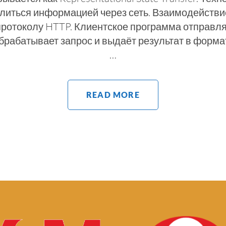
литься информацией через сеть. Взаимодейств
протоколу HTTP. Клиентское программа отправля
брабатывает запрос и выдаёт результат в форм
…
READ MORE