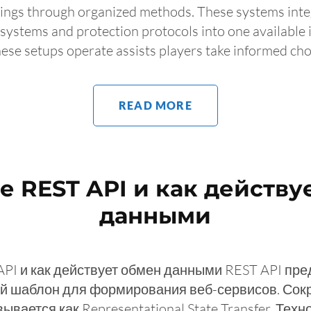
ings through organized methods. These systems inte
systems and protection protocols into one available 
ese setups operate assists players take informed cho
READ MORE
ое REST API и как действу
данными
API и как действует обмен данными REST API пр
й шаблон для формирования веб-сервисов. Со
вается как Representational State Transfer. Техн