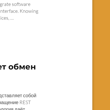
grate software
interface. Knowing
ices, …
ет обмен
едставляет собой
кращение REST
ология даёт