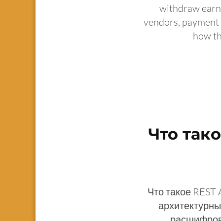
withdraw earn
vendors, payment 
how th
Что так
Что такое REST 
архитектурны
расшифровы