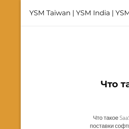
YSM Taiwan | YSM India | YSM
Что т
Что такое Sa
поставки софт