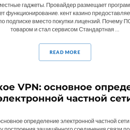
местные гаджеты. Провайдер размещает програм
ет функционирование. кент казино предоставляет
о подписке вместо покупки лицензий. Почему П
товаром и стал сервисом Стандартная …
READ MORE
акое VPN: основное опред
электронной частной сет
основное определение электронной частной сет
у построения защищённого соединения связи п