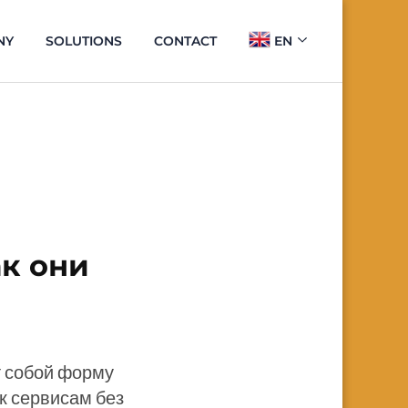
NY
SOLUTIONS
CONTACT
EN
ак они
т собой форму
к сервисам без