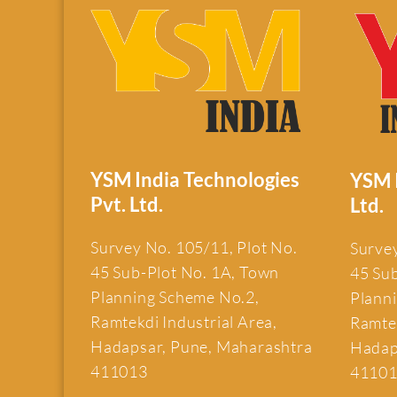
YSM India Technologies
YSM I
Pvt. Ltd.
Ltd.
Survey No. 105/11, Plot No.
Survey
45 Sub-Plot No. 1A, Town
45 Su
Planning Scheme No.2,
Plann
Ramtekdi Industrial Area,
Ramtek
Hadapsar, Pune, Maharashtra
Hadap
411013
4110