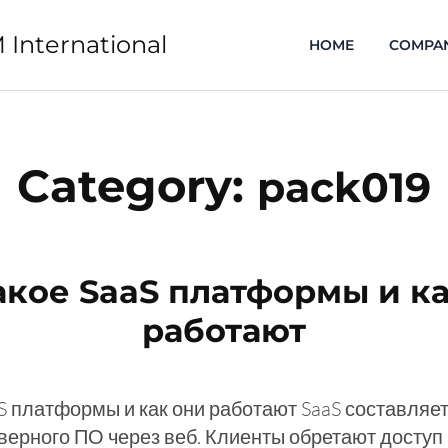
 International
HOME
COMPA
Category:
pack019
акое SaaS платформы и к
работают
aS платформы и как они работают SaaS составляе
верного ПО через веб. Клиенты обретают доступ 