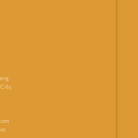
uang
 City,
.com
om