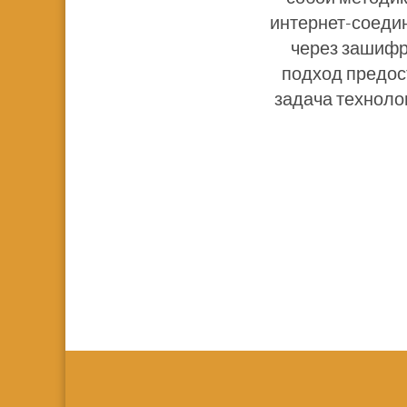
интернет-соедин
через зашифр
подход предос
задача техноло