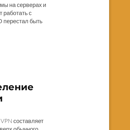
мы на серверах и
 работать с
О перестал быть
еление
и
и VPN составляет
оверх обычного