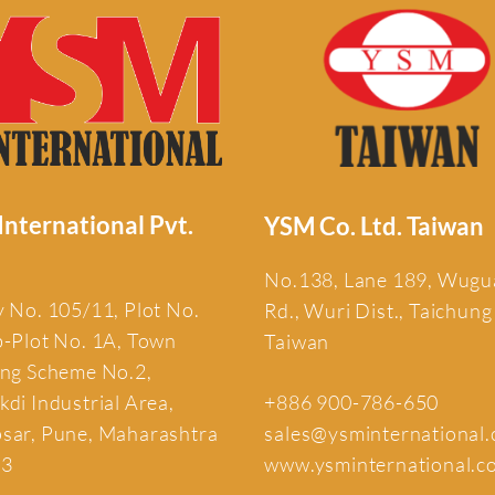
nternational Pvt.
YSM Co. Ltd. Taiwan
No.138, Lane 189, Wug
 No. 105/11, Plot No.
Rd., Wuri Dist., Taichung
b-Plot No. 1A, Town
Taiwan
ing Scheme No.2,
+886 900-786-650
di Industrial Area,
sales@ysminternational
sar, Pune, Maharashtra
www.ysminternational.c
13