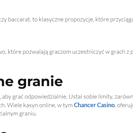
 czy baccarat, to klasyczne propozycje, które przycią
wo, które pozwalają graczom uczestniczyć w grach z
e granie
, aby grać odpowiedzialnie. Ustal sobie limity, zarów
h. Wiele kasyn online, w tym
Chancer Casino
, oferu
ialnym graniu.