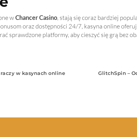
e
ępne w
Chancer Casino
, stają się coraz bardziej popu
bonusom oraz dostępności 24/7, kasyna online oferuj
rać sprawdzone platformy, aby cieszyć się grą bez o
graczy w kasynach online
GlitchSpin – 