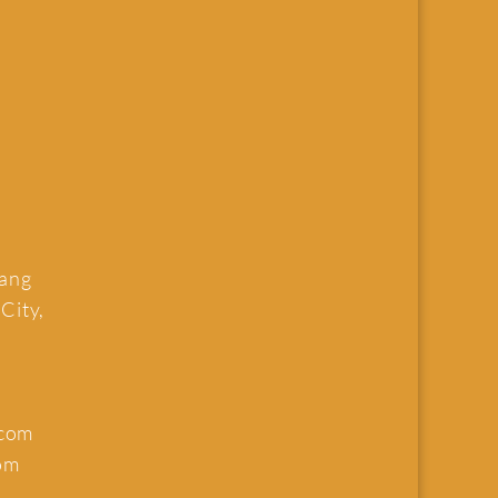
uang
 City,
.com
om