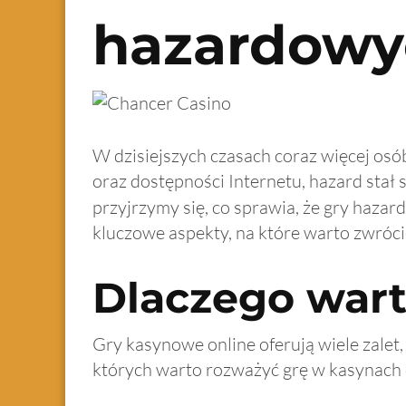
hazardowy
W dzisiejszych czasach coraz więcej osó
oraz dostępności Internetu, hazard stał 
przyjrzymy się, co sprawia, że gry hazard
kluczowe aspekty, na które warto zwróc
Dlaczego wart
Gry kasynowe online oferują wiele zalet
których warto rozważyć grę w kasynach 