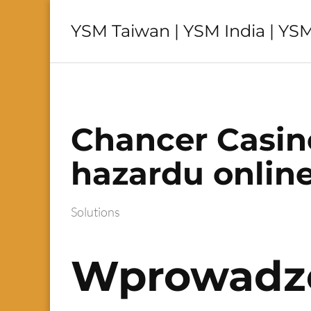
YSM Taiwan | YSM India | YSM
Chancer Casin
hazardu onlin
Solutions
Wprowadzen