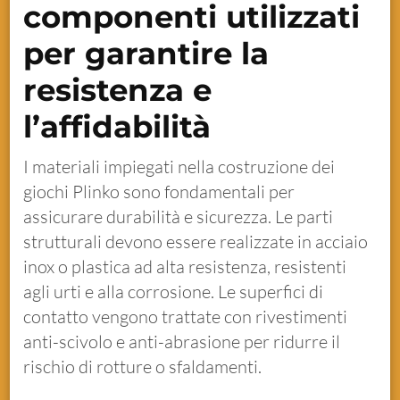
componenti utilizzati
per garantire la
resistenza e
l’affidabilità
I materiali impiegati nella costruzione dei
giochi Plinko sono fondamentali per
assicurare durabilità e sicurezza. Le parti
strutturali devono essere realizzate in acciaio
inox o plastica ad alta resistenza, resistenti
agli urti e alla corrosione. Le superfici di
contatto vengono trattate con rivestimenti
anti-scivolo e anti-abrasione per ridurre il
rischio di rotture o sfaldamenti.