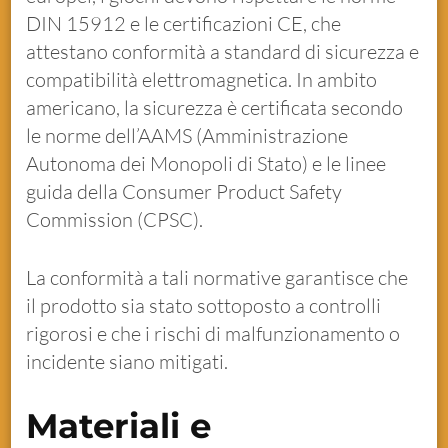
DIN 15912 e le certificazioni CE, che
attestano conformità a standard di sicurezza e
compatibilità elettromagnetica. In ambito
americano, la sicurezza è certificata secondo
le norme dell’AAMS (Amministrazione
Autonoma dei Monopoli di Stato) e le linee
guida della Consumer Product Safety
Commission (CPSC).
La conformità a tali normative garantisce che
il prodotto sia stato sottoposto a controlli
rigorosi e che i rischi di malfunzionamento o
incidente siano mitigati.
Materiali e