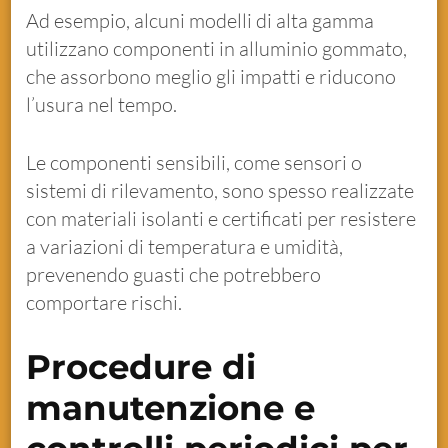
Ad esempio, alcuni modelli di alta gamma
utilizzano componenti in alluminio gommato,
che assorbono meglio gli impatti e riducono
l’usura nel tempo.
Le componenti sensibili, come sensori o
sistemi di rilevamento, sono spesso realizzate
con materiali isolanti e certificati per resistere
a variazioni di temperatura e umidità,
prevenendo guasti che potrebbero
comportare rischi.
Procedure di
manutenzione e