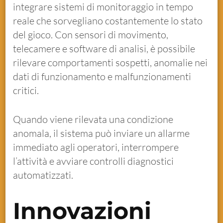
integrare sistemi di monitoraggio in tempo
reale che sorvegliano costantemente lo stato
del gioco. Con sensori di movimento,
telecamere e software di analisi, è possibile
rilevare comportamenti sospetti, anomalie nei
dati di funzionamento e malfunzionamenti
critici.
Quando viene rilevata una condizione
anomala, il sistema può inviare un allarme
immediato agli operatori, interrompere
l’attività e avviare controlli diagnostici
automatizzati.
Innovazioni