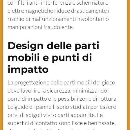
con filtri anti-interferenza e schermature
elettromagnetiche riduce drasticamente il
rischio di malfunzionamenti involontari o
manipolazioni fraudolente.
Design delle parti
mobili e punti di
impatto
La progettazione delle parti mobili del gioco
deve favorire la sicurezza, minimizzando i
punti di impatto e le possibili zone di rottura.
Le guide e i pannelli sono studiati per essere
privi di spigoli vivi o parti appuntite. Le
superfici di contatto sono lisce e ben fissate,