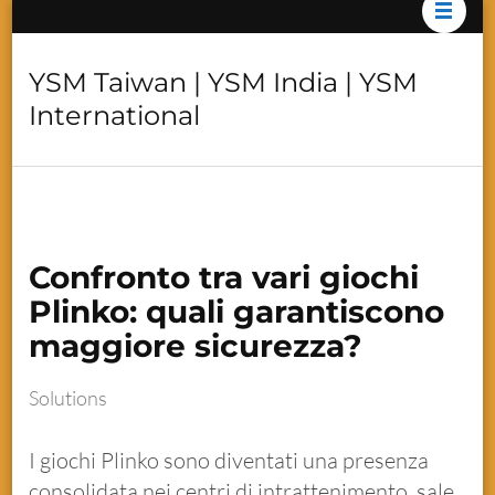
YSM Taiwan | YSM India | YSM
International
Confronto tra vari giochi
Plinko: quali garantiscono
maggiore sicurezza?
Solutions
I giochi Plinko sono diventati una presenza
consolidata nei centri di intrattenimento, sale