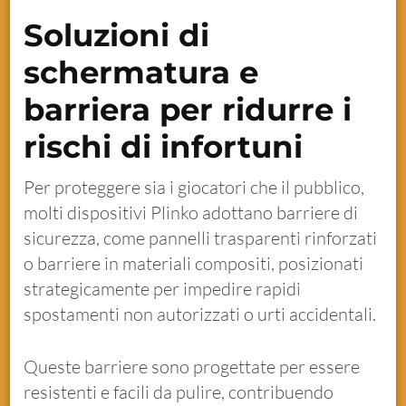
Soluzioni di
schermatura e
barriera per ridurre i
rischi di infortuni
Per proteggere sia i giocatori che il pubblico,
molti dispositivi Plinko adottano barriere di
sicurezza, come pannelli trasparenti rinforzati
o barriere in materiali compositi, posizionati
strategicamente per impedire rapidi
spostamenti non autorizzati o urti accidentali.
Queste barriere sono progettate per essere
resistenti e facili da pulire, contribuendo