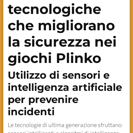
tecnologiche
che migliorano
la sicurezza nei
giochi Plinko
Utilizzo di sensori e
intelligenza artificiale
per prevenire
incidenti
Le tecnologie di ultima generazione sfruttano