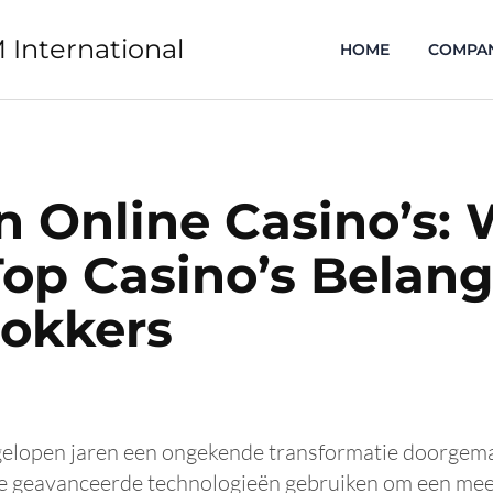
 International
HOME
COMPA
an Online Casino’s
p Casino’s Belangr
okkers
gelopen jaren een ongekende transformatie doorgema
e geavanceerde technologieën gebruiken om een mees