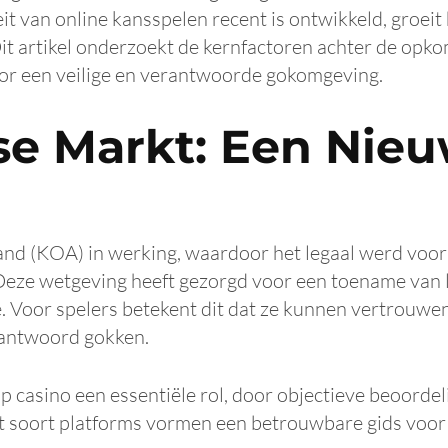
eit van online kansspelen recent is ontwikkeld, groei
t artikel onderzoekt de kernfactoren achter de opkom
voor een veilige en verantwoorde gokomgeving.
e Markt: Een Nieu
and (KOA) in werking, waardoor het legaal werd voo
Deze wetgeving heeft gezorgd voor een toename van 
 Voor spelers betekent dit dat ze kunnen vertrouwen 
erantwoord gokken.
op casino een essentiële rol, door objectieve beoorde
Dit soort platforms vormen een betrouwbare gids voo