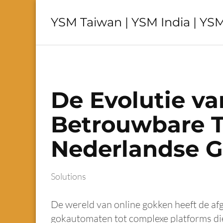
YSM Taiwan | YSM India | YSM
De Evolutie v
Betrouwbare To
Nederlandse G
Solutions
De wereld van online gokken heeft de af
gokautomaten tot complexe platforms di