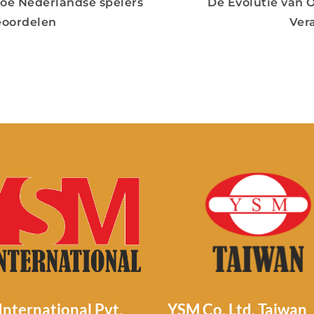
 Hoe Nederlandse spelers
De Evolutie van O
eoordelen
Ver
nternational Pvt.
YSM Co. Ltd. Taiwan