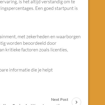
varing, is het altijd verstandig om te
ringspercentages. Een goed startpunt is
rtainment, met zekerheden en waarborgen
matig worden beoordeeld door
n kritieke factoren zoals licenties,
are informatie die je helpt
Next Post