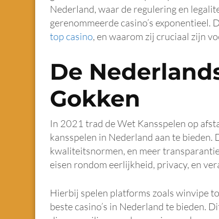
Nederland, waar de regulering en legalit
gerenommeerde casino’s exponentieel. Di
top casino
, en waarom zij cruciaal zijn 
De Nederlands
Gokken
In 2021 trad de Wet Kansspelen op afst
kansspelen in Nederland aan te bieden. 
kwaliteitsnormen, en meer transparantie.
eisen rondom eerlijkheid, privacy, en v
Hierbij spelen platforms zoals winvipe t
beste casino’s in Nederland te bieden. 