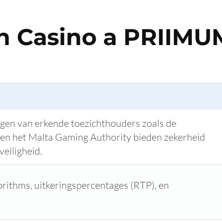
n Casino a PRIIMU
ngen van erkende toezichthouders zoals de
 en het Malta Gaming Authority bieden zekerheid
veiligheid.
rithms, uitkeringspercentages (RTP), en