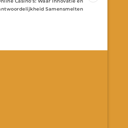
nline Casino’s: Waar Innovatie en
antwoordelijkheid Samensmelten