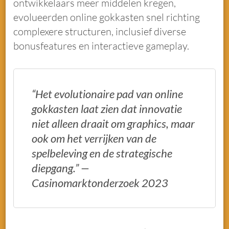
ontwikkelaars meer middelen kregen,
evolueerden online gokkasten snel richting
complexere structuren, inclusief diverse
bonusfeatures en interactieve gameplay.
“Het evolutionaire pad van online
gokkasten laat zien dat innovatie
niet alleen draait om graphics, maar
ook om het verrijken van de
spelbeleving en de strategische
diepgang.” —
Casinomarktonderzoek 2023