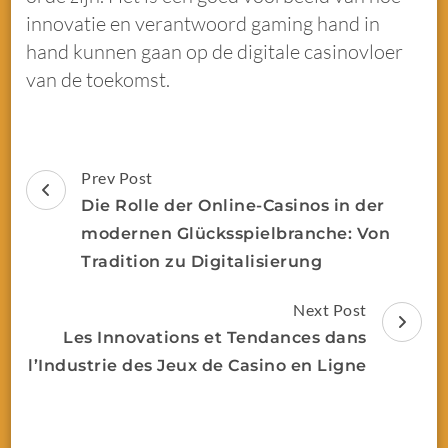
innovatie en verantwoord gaming hand in
hand kunnen gaan op de digitale casinovloer
van de toekomst.
Prev Post
Die Rolle der Online-Casinos in der
modernen Glücksspielbranche: Von
Tradition zu Digitalisierung
Next Post
Les Innovations et Tendances dans
l’Industrie des Jeux de Casino en Ligne