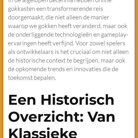
gokkasten een transformerende reis
doorgemaakt, die niet alleen de manier
waarop we gokken heeft veranderd, maar ook
de onderliggende technologieën en gameplay-
ervaringen heeft verfijnd. Voor zowel spelers
als ontwikkelaars is het cruciaal om niet alleen
de historische context te begrijpen, maar ook
de opkomende trends en innovaties die de
toekomst bepalen.
Een Historisch
Overzicht: Van
Klassieke