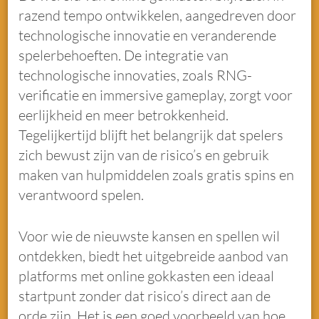
razend tempo ontwikkelen, aangedreven door
technologische innovatie en veranderende
spelerbehoeften. De integratie van
technologische innovaties, zoals RNG-
verificatie en immersive gameplay, zorgt voor
eerlijkheid en meer betrokkenheid.
Tegelijkertijd blijft het belangrijk dat spelers
zich bewust zijn van de risico’s en gebruik
maken van hulpmiddelen zoals gratis spins en
verantwoord spelen.
Voor wie de nieuwste kansen en spellen wil
ontdekken, biedt het uitgebreide aanbod van
platforms met online gokkasten een ideaal
startpunt zonder dat risico’s direct aan de
orde zijn. Het is een goed voorbeeld van hoe