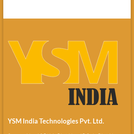
YSM India Technologies Pvt. Ltd.