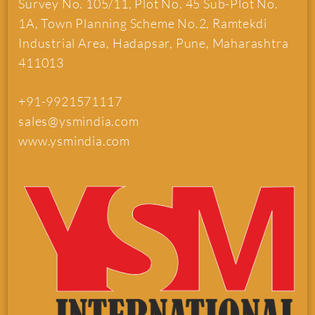
Survey No. 105/11, Plot No. 45 Sub-Plot No.
1A, Town Planning Scheme No.2, Ramtekdi
Industrial Area, Hadapsar, Pune, Maharashtra
411013
+91-9921571117
sales@ysmindia.com
www.ysmindia.com