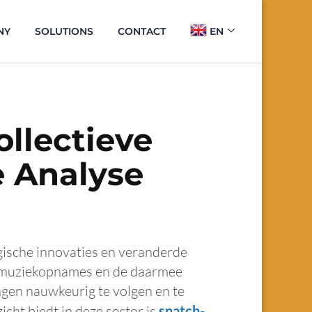
NY
SOLUTIONS
CONTACT
EN
llectieve
 Analyse
ische innovaties en veranderde
ve muziekopnames en de daarmee
ngen nauwkeurig te volgen en te
cht biedt in deze sector is
snatch-