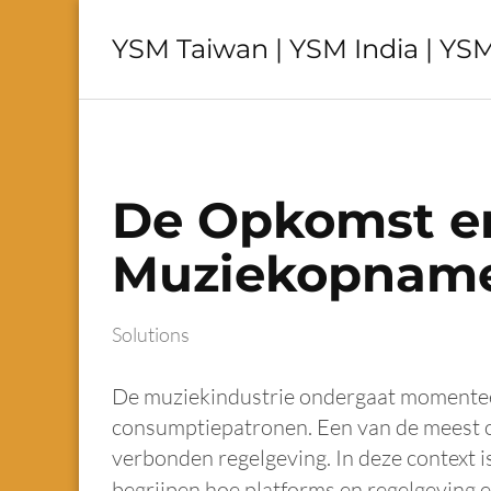
YSM Taiwan | YSM India | YSM
De Opkomst en
Muziekopname
Solutions
De muziekindustrie ondergaat momenteel
consumptiepatronen. Een van de meest o
verbonden regelgeving. In deze context i
begrijpen hoe platforms en regelgeving e