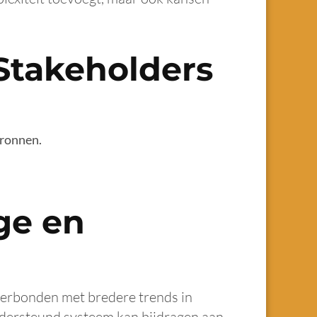
Stakeholders
bronnen.
ge en
verbonden met bredere trends in
 ondersteund systeem kan bijdragen aan