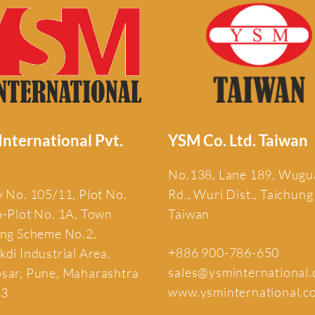
nternational Pvt.
YSM Co. Ltd. Taiwan
No.138, Lane 189, Wug
 No. 105/11, Plot No.
Rd., Wuri Dist., Taichung
b-Plot No. 1A, Town
Taiwan
ing Scheme No.2,
+886 900-786-650
di Industrial Area,
sales@ysminternational
sar, Pune, Maharashtra
www.ysminternational.c
13