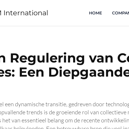
 International
HOME
COMPA
 Regulering van Co
s: Een Diepgaande
 een dynamische transitie, gedreven door technolog
pvallende trends is de groeiende rol van collectie
s het van essentieel belang om de recente ontwikkeli
lkaar beïnvloeden. Een betrouwbare bron die veel inzi