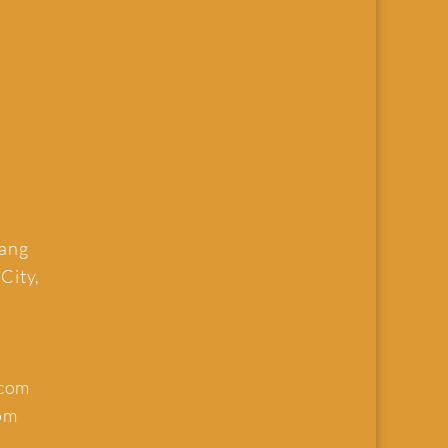
uang
 City,
.com
om