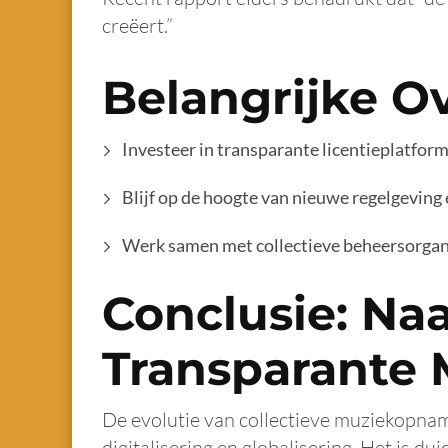
creëert.”
Belangrijke O
Investeer in transparante licentieplatfo
Blijf op de hoogte van nieuwe regelgeving
Werk samen met collectieve beheersorgan
Conclusie: Na
Transparante
De evolutie van collectieve muziekopnam
digitalisering en globalisering. Het is 