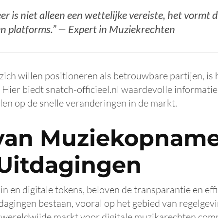
r is niet alleen een wettelijke vereiste, het vorm
en platforms.” —
Expert in Muziekrechten
ich willen positioneren als betrouwbare partijen, is
 Hier biedt snatch-officieel.nl waardevolle informat
elen op de snelle veranderingen in de markt.
van Muziekopname 
 Uitdagingen
n en digitale tokens, beloven de transparantie en effi
tdagingen bestaan, vooral op het gebied van regelgevi
 wereldwijde markt voor digitale muzikarechten comp