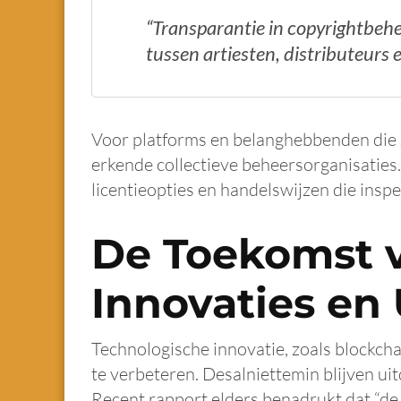
“Transparantie in copyrightbehee
tussen artiesten, distributeurs 
Voor platforms en belanghebbenden die z
erkende collectieve beheersorganisaties.
licentieopties en handelswijzen die insp
De Toekomst 
Innovaties en
Technologische innovatie, zoals blockchai
te verbeteren. Desalniettemin blijven ui
Recent rapport elders benadrukt dat “de