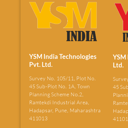
YSM India Technologies
YSM I
Pvt. Ltd.
Ltd.
Survey No. 105/11, Plot No.
Survey
45 Sub-Plot No. 1A, Town
45 Su
Planning Scheme No.2,
Plann
Ramtekdi Industrial Area,
Ramtek
Hadapsar, Pune, Maharashtra
Hadap
411013
4110