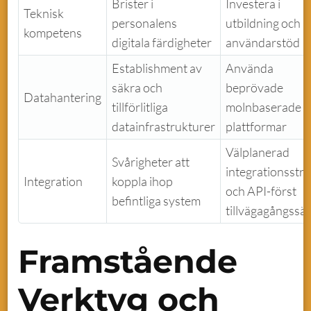
Brister i
Investera i
Teknisk
personalens
utbildning och
kompetens
digitala färdigheter
användarstöd
Establishment av
Använda
säkra och
beprövade
Datahantering
tillförlitliga
molnbaserade
datainfrastrukturer
plattformar
Välplanerad
Svårigheter att
integrationsstra
Integration
koppla ihop
och API-först
befintliga system
tillvägagångssät
Framstående
Verktyg och