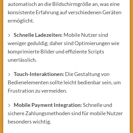
automatisch an die Bildschirmgröße an, was eine
konsistente Erfahrung auf verschiedenen Geräten
ermöglicht.
Schnelle Ladezeiten:
Mobile Nutzer sind
weniger geduldig; daher sind Optimierungen wie
komprimierte Bilder und effiziente Scripts
unerlässlich.
Touch-Interaktionen:
Die Gestaltung von
Bedienelementen sollte leicht bedienbar sein, um
Frustration zu vermeiden.
Mobile Payment Integration:
Schnelle und
sichere Zahlungsmethoden sind für mobile Nutzer
besonders wichtig.