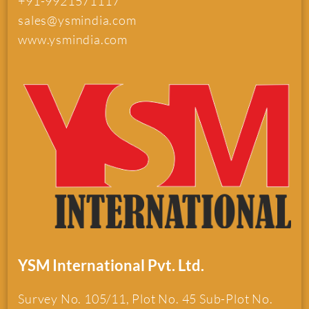
+91-9921571117
sales@ysmindia.com
www.ysmindia.com
YSM International Pvt. Ltd.
Survey No. 105/11, Plot No. 45 Sub-Plot No.