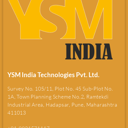
YSM India Technologies Pvt. Ltd.
Survey No. 105/11, Plot No. 45 Sub-Plot No.
1A, Town Planning Scheme No.2, Ramtekdi
Industrial Area, Hadapsar, Pune, Maharashtra
411013