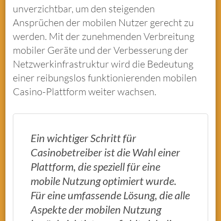
unverzichtbar, um den steigenden
Ansprüchen der mobilen Nutzer gerecht zu
werden. Mit der zunehmenden Verbreitung
mobiler Geräte und der Verbesserung der
Netzwerkinfrastruktur wird die Bedeutung
einer reibungslos funktionierenden mobilen
Casino-Plattform weiter wachsen.
Ein wichtiger Schritt für
Casinobetreiber ist die Wahl einer
Plattform, die speziell für eine
mobile Nutzung optimiert wurde.
Für eine umfassende Lösung, die alle
Aspekte der mobilen Nutzung