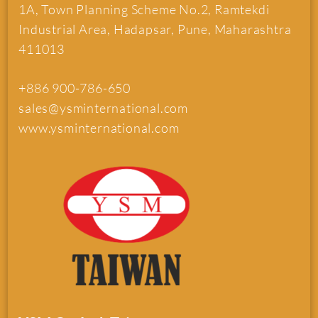
1A, Town Planning Scheme No.2, Ramtekdi
Industrial Area, Hadapsar, Pune, Maharashtra
411013
+886 900-786-650
sales@ysminternational.com
www.ysminternational.com