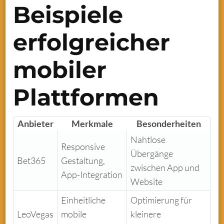
Beispiele
erfolgreicher
mobiler
Plattformen
Anbieter
Merkmale
Besonderheiten
Nahtlose
Responsive
Übergänge
Bet365
Gestaltung,
zwischen App und
App-Integration
Website
Einheitliche
Optimierung für
LeoVegas
mobile
kleinere