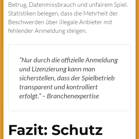
Betrug, Datenmissbrauch und unfairem Spiel.
Statistiken belegen, dass die Mehrheit der
Beschwerden über illegale Anbieter mit
fehlender Anmeldung steigen.
“Nur durch die offizielle Anmeldung
und Lizenzierung kann man
sicherstellen, dass der Spielbetrieb
transparent und kontrolliert
erfolgt.” – Branchenexpertise
Fazit: Schutz