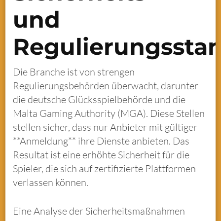
und
Regulierungssta
Die Branche ist von strengen
Regulierungsbehörden überwacht, darunter
die deutsche Glücksspielbehörde und die
Malta Gaming Authority (MGA). Diese Stellen
stellen sicher, dass nur Anbieter mit gültiger
**Anmeldung** ihre Dienste anbieten. Das
Resultat ist eine erhöhte Sicherheit für die
Spieler, die sich auf zertifizierte Plattformen
verlassen können.
Eine Analyse der Sicherheitsmaßnahmen