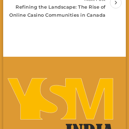
Refining the Landscape: The Rise of
Online Casino Communities in Canada