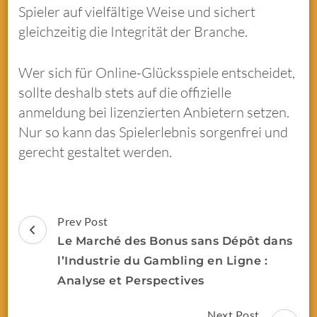
Spieler auf vielfältige Weise und sichert
gleichzeitig die Integrität der Branche.
Wer sich für Online-Glücksspiele entscheidet,
sollte deshalb stets auf die offizielle
anmeldung bei lizenzierten Anbietern setzen.
Nur so kann das Spielerlebnis sorgenfrei und
gerecht gestaltet werden.
Prev Post
Le Marché des Bonus sans Dépôt dans
l’Industrie du Gambling en Ligne :
Analyse et Perspectives
Next Post