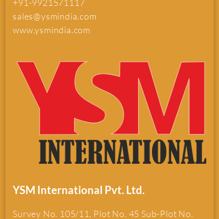
+91-9921571117
sales@ysmindia.com
www.ysmindia.com
YSM International Pvt. Ltd.
Survey No. 105/11, Plot No. 45 Sub-Plot No.