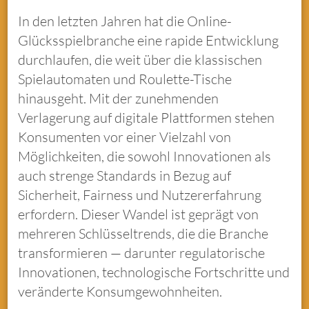
In den letzten Jahren hat die Online-
Glücksspielbranche eine rapide Entwicklung
durchlaufen, die weit über die klassischen
Spielautomaten und Roulette-Tische
hinausgeht. Mit der zunehmenden
Verlagerung auf digitale Plattformen stehen
Konsumenten vor einer Vielzahl von
Möglichkeiten, die sowohl Innovationen als
auch strenge Standards in Bezug auf
Sicherheit, Fairness und Nutzererfahrung
erfordern. Dieser Wandel ist geprägt von
mehreren Schlüsseltrends, die die Branche
transformieren — darunter regulatorische
Innovationen, technologische Fortschritte und
veränderte Konsumgewohnheiten.