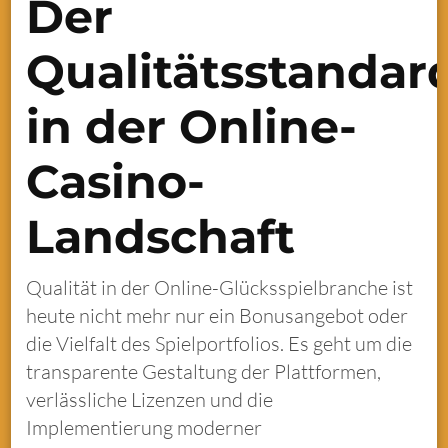
Der
Qualitätsstandar
in der Online-
Casino-
Landschaft
Qualität in der Online-Glücksspielbranche ist
heute nicht mehr nur ein Bonusangebot oder
die Vielfalt des Spielportfolios. Es geht um die
transparente Gestaltung der Plattformen,
verlässliche Lizenzen und die
Implementierung moderner