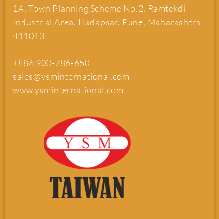
1A, Town Planning Scheme No.2, Ramtekdi
Industrial Area, Hadapsar, Pune, Maharashtra
411013
+886 900-786-650
sales@ysminternational.com
www.ysminternational.com