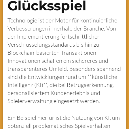
Glücksspiel
Technologie ist der Motor für kontinuierliche
Verbesserungen innerhalb der Branche. Von
der Implementierung fortschrittlicher
Verschlüsselungsstandards bis hin zu
Blockchain-basierten Transaktionen —
Innovationen schaffen ein sichereres und
transparenteres Umfeld. Besonders spannend
sind die Entwicklungen rund um **künstliche
Intelligenz (KI)**, die bei Betrugserkennung,
personalisiertem Kundenerlebnis und
Spielerverwaltung eingesetzt werden.
Ein Beispiel hierfür ist die Nutzung von KI, um
potenziell problematisches Spielverhalten