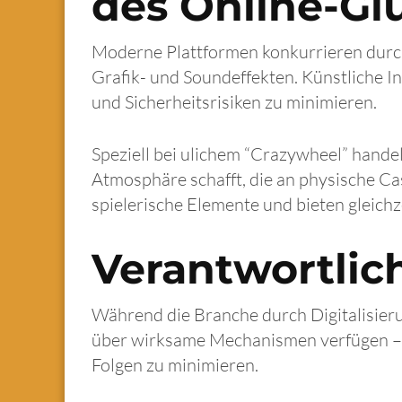
des Online-Gl
Moderne Plattformen konkurrieren durch
Grafik- und Soundeffekten. Künstliche I
und Sicherheitsrisiken zu minimieren.
Speziell bei ulichem “Crazywheel” handelt
Atmosphäre schafft, die an physische 
spielerische Elemente und bieten gleichz
Verantwortlich
Während die Branche durch Digitalisieru
über wirksame Mechanismen verfügen – w
Folgen zu minimieren.