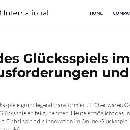
 International
HOME
COMPA
des Glücksspiels im
rausforderungen un
ücksspiele grundlegend transformiert. Früher waren C
lücksspielen teilzunehmen. Heute ermöglicht das In
. Dabei spielt die Innovation im Online-Glücksspiel 
espiele”.