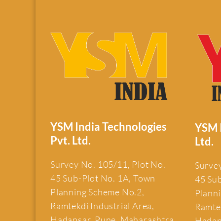
YSM India Technologies
YSM I
Pvt. Ltd.
Ltd.
Survey No. 105/11, Plot No.
Survey
45 Sub-Plot No. 1A, Town
45 Su
Planning Scheme No.2,
Plann
Ramtekdi Industrial Area,
Ramtek
Hadapsar, Pune, Maharashtra
Hadap