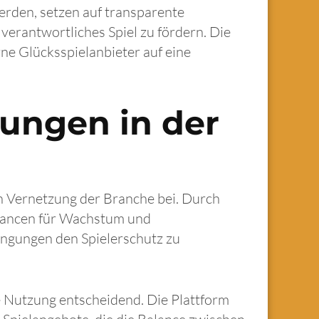
werden, setzen auf transparente
erantwortliches Spiel zu fördern. Die
rne Glücksspielanbieter auf eine
rungen in der
len Vernetzung der Branche bei. Durch
Chancen für Wachstum und
ngungen den Spielerschutz zu
e Nutzung entscheidend. Die Plattform