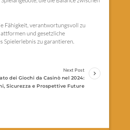
er Spielangebote, die die Balance zwischen
ie Fähigkeit, verantwortungsvoll zu
lattformen und gesetzliche
 Spielerlebnis zu garantieren.
Next Post
to dei Giochi da Casinò nel 2024:
i, Sicurezza e Prospettive Future