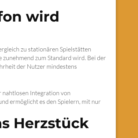
efon wird
Vergleich zu stationären Spielstätten
die zunehmend zum Standard wird. Bei der
ehrheit der Nutzer mindestens
r nahtlosen Integration von
nd ermöglicht es den Spielern, mit nur
as Herzstück