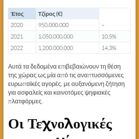
Έτος
Τζίρος (€)
2020
950.000.000
–
2021
1.050.000.000
10.5%
2022
1.200.000.000
14.3%
Αυτά τα δεδομένα επιβεβαιώνουν τη θέση
της χώρας ως μία από τις αναπτυσσόμενες
ευρωπαϊκές αγορές, με αυξανόμενη ζήτηση
για ασφαλείς και καινοτόμες ψηφιακές
πλατφόρμες.
Οι Τεχνολογικές