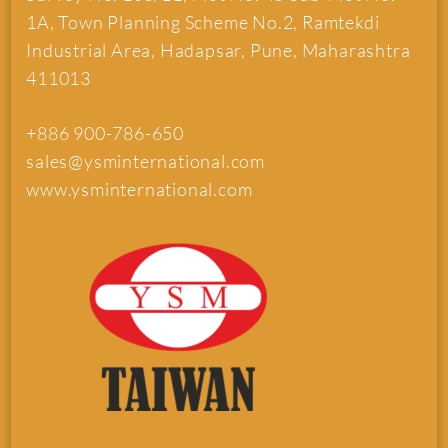
1A, Town Planning Scheme No.2, Ramtekdi
Industrial Area, Hadapsar, Pune, Maharashtra
411013
+886 900-786-650
sales@ysminternational.com
www.ysminternational.com