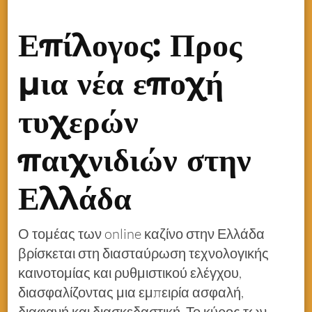
Επίλογος: Προς
μια νέα εποχή
τυχερών
παιχνιδιών στην
Ελλάδα
Ο τομέας των online καζίνο στην Ελλάδα
βρίσκεται στη διασταύρωση τεχνολογικής
καινοτομίας και ρυθμιστικού ελέγχου,
διασφαλίζοντας μια εμπειρία ασφαλή,
διαφανή και διασκεδαστική. Το κύρος των