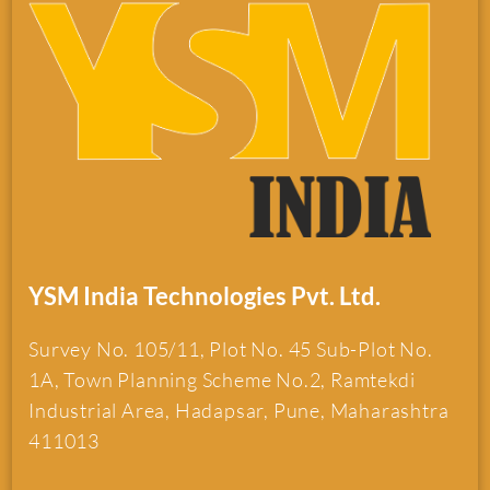
YSM India Technologies Pvt. Ltd.
Survey No. 105/11, Plot No. 45 Sub-Plot No.
1A, Town Planning Scheme No.2, Ramtekdi
Industrial Area, Hadapsar, Pune, Maharashtra
411013