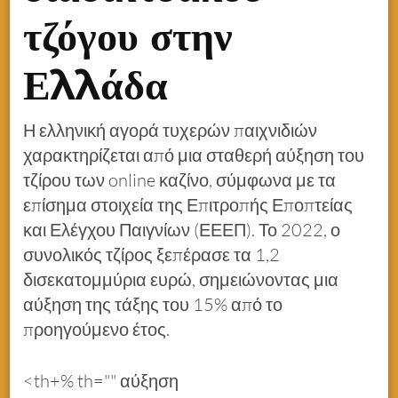
τζόγου στην
Ελλάδα
Η ελληνική αγορά τυχερών παιχνιδιών
χαρακτηρίζεται από μια σταθερή αύξηση του
τζίρου των online καζίνο, σύμφωνα με τα
επίσημα στοιχεία της Επιτροπής Εποπτείας
και Ελέγχου Παιγνίων (ΕΕΕΠ). Το 2022, ο
συνολικός τζίρος ξεπέρασε τα 1,2
δισεκατομμύρια ευρώ, σημειώνοντας μια
αύξηση της τάξης του 15% από το
προηγούμενο έτος.
<th+% th="" αύξηση