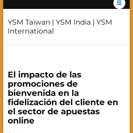
YSM Taiwan | YSM India | YSM
International
El impacto de las
promociones de
bienvenida en la
fidelización del cliente en
el sector de apuestas
online