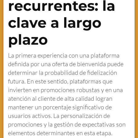
recurrentes: la
clave a largo
plazo
La primera experiencia con una plataforma
definida por una oferta de bienvenida puede
determinar la probabilidad de fidelización
futura. En este sentido, plataformas que
invierten en promociones robustas y en una
atención al cliente de alta calidad logran
mantener un porcentaje significativo de
usuarios activos. La personalización de
promociones y la gestión de expectativas son
elementos determinantes en esta etapa.