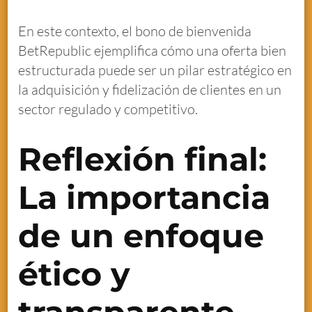
En este contexto, el bono de bienvenida
BetRepublic ejemplifica cómo una oferta bien
estructurada puede ser un pilar estratégico en
la adquisición y fidelización de clientes en un
sector regulado y competitivo.
Reflexión final:
La importancia
de un enfoque
ético y