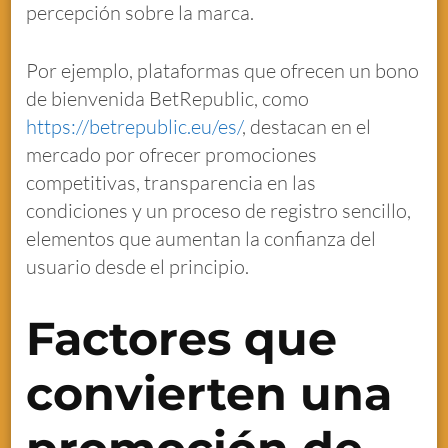
percepción sobre la marca.
Por ejemplo, plataformas que ofrecen un bono
de bienvenida BetRepublic, como
https://betrepublic.eu/es/
, destacan en el
mercado por ofrecer promociones
competitivas, transparencia en las
condiciones y un proceso de registro sencillo,
elementos que aumentan la confianza del
usuario desde el principio.
Factores que
convierten una