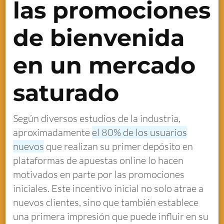
las promociones
de bienvenida
en un mercado
saturado
Según diversos estudios de la industria,
aproximadamente
el 80% de los usuarios
nuevos
que realizan su primer depósito en
plataformas de apuestas online lo hacen
motivados en parte por las promociones
iniciales. Este incentivo inicial no solo atrae a
nuevos clientes, sino que también establece
una primera impresión que puede influir en su