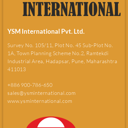
YSM International Pvt. Ltd.
Survey No. 105/11, Plot No. 45 Sub-Plot No.
1A, Town Planning Scheme No.2, Ramtekdi
Industrial Area, Hadapsar, Pune, Maharashtra
411013
+886 900-786-650
sales@ysminternational.com
www.ysminternational.com