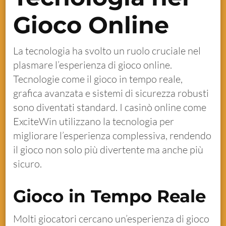
Gioco Online
La tecnologia ha svolto un ruolo cruciale nel
plasmare l’esperienza di gioco online.
Tecnologie come il gioco in tempo reale,
grafica avanzata e sistemi di sicurezza robusti
sono diventati standard. I casinò online come
ExciteWin utilizzano la tecnologia per
migliorare l’esperienza complessiva, rendendo
il gioco non solo più divertente ma anche più
sicuro.
Gioco in Tempo Reale
Molti giocatori cercano un’esperienza di gioco