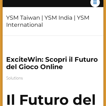
YSM Taiwan | YSM India | YSM
International
ExciteWin: Scopri il Futuro
del Gioco Online
Solutions
Il Futuro del