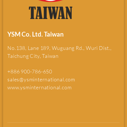
YSM Co. Ltd. Taiwan
No.138, Lane 189, Wuguang Rd., Wuri Dist.,
Taichung City, Taiwan
+886 900-786-650
sales@ysminternational.com
www.ysminternational.com