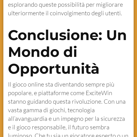
esplorando queste possibilità per migliorare
ulteriormente il coinvolgimento degli utenti.
Conclusione: Un
Mondo di
Opportunità
Il gioco online sta diventando sempre più
popolare, e piattaforme come ExciteWin
stanno guidando questa rivoluzione. Con una
vasta gamma di giochi, tecnologia
all’avanguardia e un impegno per la sicurezza
e il gioco responsabile, il futuro sembra
luminoso. Che tu sia un giocatore esperto o un