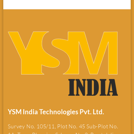
YSM India Technologies Pvt. Ltd.
Survey No. 105/11, Plot No. 45 Sub-Plot No.