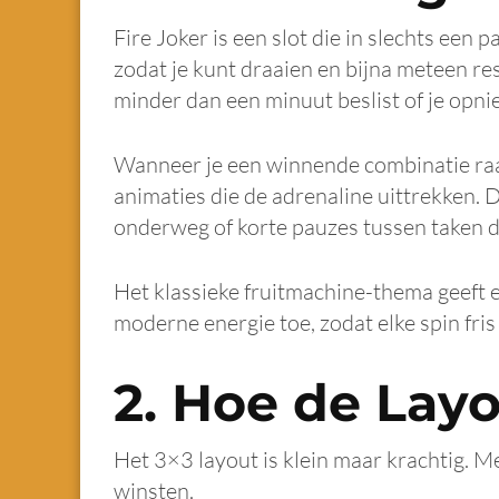
Fire Joker is een slot die in slechts een 
zodat je kunt draaien en bijna meteen res
minder dan een minuut beslist of je opni
Wanneer je een winnende combinatie raa
animaties die de adrenaline uittrekken. 
onderweg of korte pauzes tussen taken d
Het klassieke fruitmachine-thema geeft 
moderne energie toe, zodat elke spin fris
2. Hoe de Lay
Het 3×3 layout is klein maar krachtig. M
winsten.