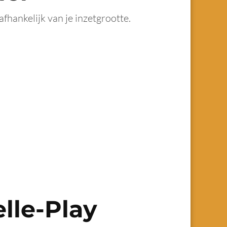
hankelijk van je inzetgrootte.
lle‑Play