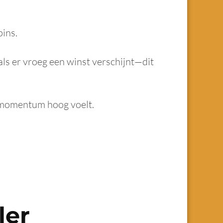
pins.
ls er vroeg een winst verschijnt—dit
t momentum hoog voelt.
ler