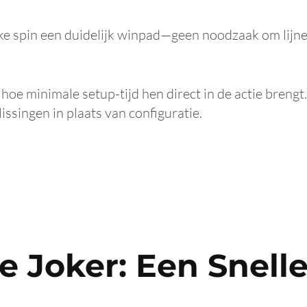
 elke spin een duidelijk winpad—geen noodzaak om lijn
 hoe minimale setup-tijd hen direct in de actie breng
lissingen in plaats van configuratie.
re Joker: Een Snel