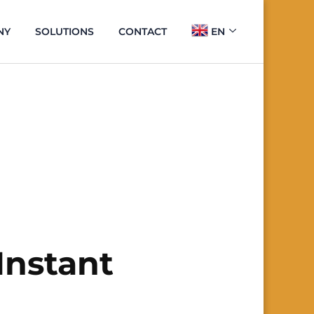
NY
SOLUTIONS
CONTACT
EN
 Instant