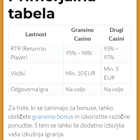
tabela
Gransino
Drugi
Lastnost
Casino
Casini
RTP (Return to
93% –
95% – 98%
Player)
97%
Min. 5
Vložki
Min. 10 EUR
EUR
Odgovorna igra
Na voljo
Na voljo
Za tiste, ki se zanimajo za bonuse, lahko
obiščete
gransino bonus
in izkoristite različne
ponudbe. S tem se lahko še dodatno izboljša
vaša izkušnja igranja.