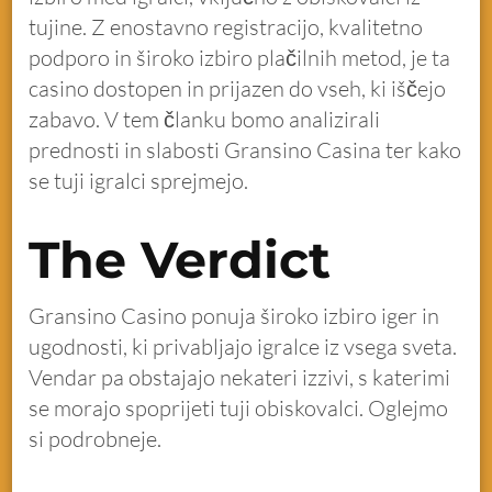
tujine. Z enostavno registracijo, kvalitetno
podporo in široko izbiro plačilnih metod, je ta
casino dostopen in prijazen do vseh, ki iščejo
zabavo. V tem članku bomo analizirali
prednosti in slabosti Gransino Casina ter kako
se tuji igralci sprejmejo.
The Verdict
Gransino Casino ponuja široko izbiro iger in
ugodnosti, ki privabljajo igralce iz vsega sveta.
Vendar pa obstajajo nekateri izzivi, s katerimi
se morajo spoprijeti tuji obiskovalci. Oglejmo
si podrobneje.