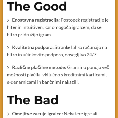
The Good
Enostavna registracija:
Postopek registracije je
hiter in intuitiven, kar omogoča igralcem, da se
hitro pridružijo igram.
Kvalitetna podpora:
Stranke lahko računajo na
hitro in učinkovito podporo, dosegljivo 24/7.
Različne plačilne metode:
Gransino ponuja več
možnosti plačila, vključno s kreditnimi karticami,
e-denarnicami in bančnimi nakazili.
The Bad
Omejitve za tuje igralce:
Nekatere igre ali