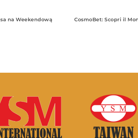
rasa na Weekendową
CosmoBet: Scopri il Mo