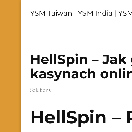
YSM Taiwan | YSM India | YSM
HellSpin – Jak
kasynach onli
Solutions
HellSpin –