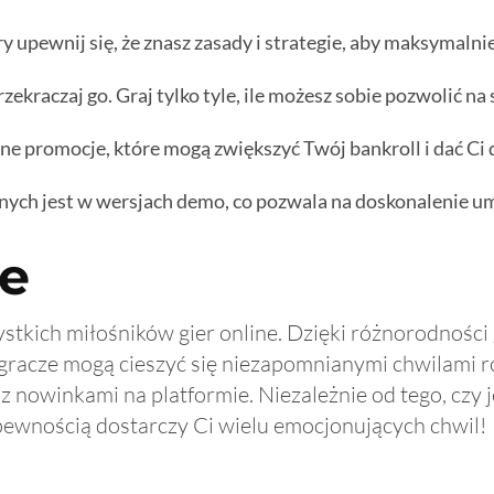
 upewnij się, że znasz zasady i strategie, aby maksymalni
rzekraczaj go. Graj tylko tyle, ile możesz sobie pozwolić na 
żne promocje, które mogą zwiększyć Twój bankroll i dać C
nych jest w wersjach demo, co pozwala na doskonalenie umi
e
ystkich miłośników gier online. Dzięki różnorodności
acze mogą cieszyć się niezapomnianymi chwilami ro
 z nowinkami na platformie. Niezależnie od tego, czy
pewnością dostarczy Ci wielu emocjonujących chwil!