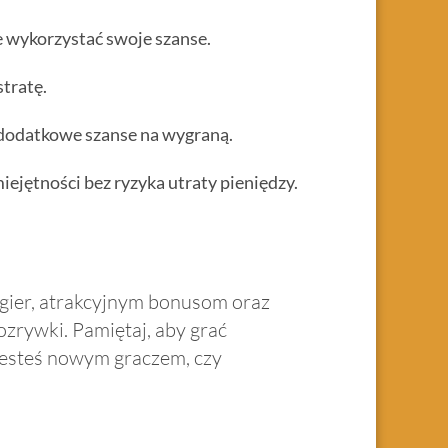
e wykorzystać swoje szanse.
stratę.
i dodatkowe szanse na wygraną.
ejętności bez ryzyka utraty pieniędzy.
 gier, atrakcyjnym bonusom oraz
zrywki. Pamiętaj, aby grać
 jesteś nowym graczem, czy