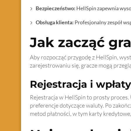
Bezpieczeństwo:
HellSpin zapewnia wyso
Obsługa klienta:
Profesjonalny zespół wsp
Jak zacząć gra
Aby rozpocząć przygodę z HellSpin, wystar
zarejestrowaniu się, gracze mogą przeg
Rejestracja i wpłaty
Rejestracja w HellSpin to prosty proces
preferencje dotyczące waluty. Po zakończ
metod płatności, w tym karty kredytowe,