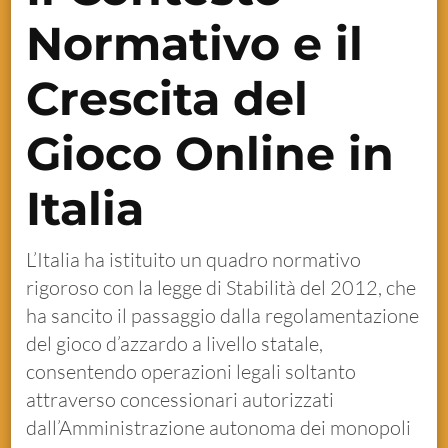
Normativo e il
Crescita del
Gioco Online in
Italia
L’Italia ha istituito un quadro normativo
rigoroso con la legge di Stabilità del 2012, che
ha sancito il passaggio dalla regolamentazione
del gioco d’azzardo a livello statale,
consentendo operazioni legali soltanto
attraverso concessionari autorizzati
dall’Amministrazione autonoma dei monopoli