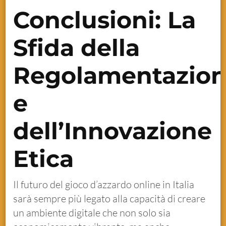
Conclusioni: La
Sfida della
Regolamentazio
e
dell’Innovazione
Etica
Il futuro del gioco d’azzardo online in Italia
sarà sempre più legato alla capacità di creare
un ambiente digitale che non solo sia