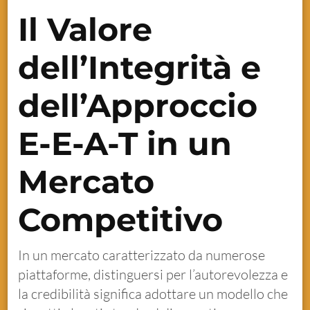
Il Valore
dell’Integrità e
dell’Approccio
E-E-A-T in un
Mercato
Competitivo
In un mercato caratterizzato da numerose
piattaforme, distinguersi per l’autorevolezza e
la credibilità significa adottare un modello che