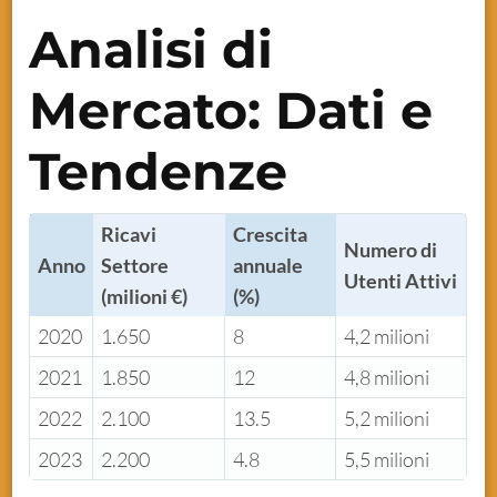
Analisi di
Mercato: Dati e
Tendenze
Ricavi
Crescita
Numero di
Anno
Settore
annuale
Utenti Attivi
(milioni €)
(%)
2020
1.650
8
4,2 milioni
2021
1.850
12
4,8 milioni
2022
2.100
13.5
5,2 milioni
2023
2.200
4.8
5,5 milioni