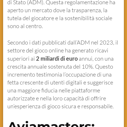
di Stato (ADM). Questa regolamentazione ha
aperto un mercato dove la trasparenza, la
tutela del giocatore e la sostenibilità sociale
sono al centro.
Secondo i dati pubblicati dall’ADM nel 2023, il
settore del gioco online ha generato ricavi
superiori ai
2 miliardi di euro
annui, con una
crescita annuale sostenuta del 10%. Questo
incremento testimonia l’occupazione di una
fetta crescente di utenti digitali e suggerisce
una maggiore fiducia nelle piattaforme
autorizzate e nella loro capacità di offrire
un’esperienza di gioco sicura e responsabile.
Aviamasters: