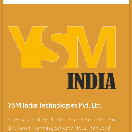
YSM India Technologies Pvt. Ltd.
Survey No. 105/11, Plot No. 45 Sub-Plot No.
1A, Town Planning Scheme No.2, Ramtekdi