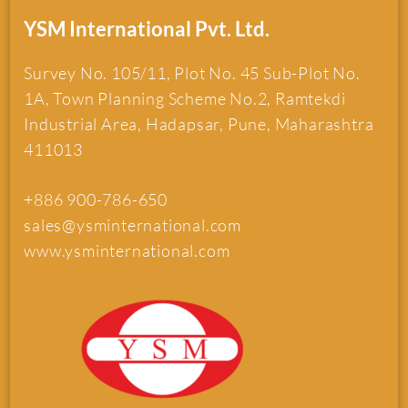
YSM International Pvt. Ltd.
Survey No. 105/11, Plot No. 45 Sub-Plot No.
1A, Town Planning Scheme No.2, Ramtekdi
Industrial Area, Hadapsar, Pune, Maharashtra
411013
+886 900-786-650
sales@ysminternational.com
www.ysminternational.com