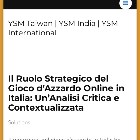
YSM Taiwan | YSM India | YSM
International
Il Ruolo Strategico del
Gioco d’Azzardo Online in
Italia: Un’Analisi Critica e
Contextualizzata
Solutions
Il panorama del gioco d’azzardo in Italia ha