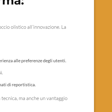
orma:
occio olistico all’innovazione. La
ienza alle preferenze degli utenti.
i.
ati di reportistica.
à tecnica, ma anche un vantaggio