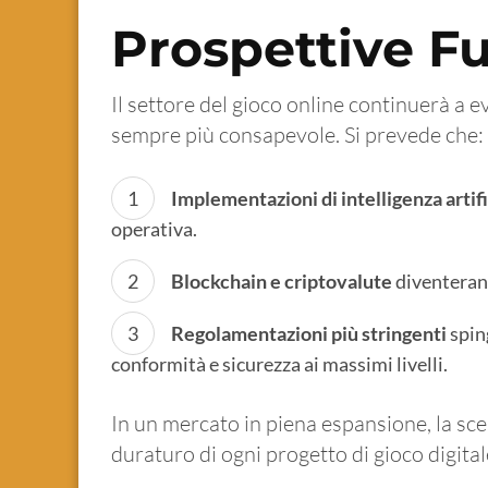
Prospettive Fu
Il settore del gioco online continuerà a e
sempre più consapevole. Si prevede che:
Implementazioni di intelligenza artifi
operativa.
Blockchain e criptovalute
diventerann
Regolamentazioni più stringenti
spin
conformità e sicurezza ai massimi livelli.
In un mercato in piena espansione, la scel
duraturo di ogni progetto di gioco digital