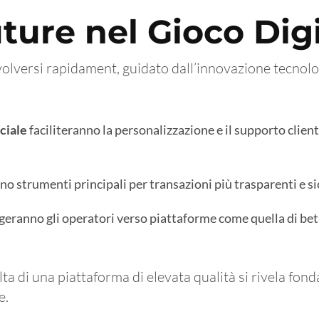
ture nel Gioco Digi
volversi rapidament, guidato dall’innovazione tecnolog
ciale
faciliteranno la personalizzazione e il supporto clien
o strumenti principali per transazioni più trasparenti e si
geranno gli operatori verso piattaforme come quella di bet
ta di una piattaforma di elevata qualità si rivela fond
e.