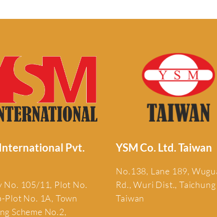
nternational Pvt.
YSM Co. Ltd. Taiwan
No.138, Lane 189, Wug
 No. 105/11, Plot No.
Rd., Wuri Dist., Taichung
b-Plot No. 1A, Town
Taiwan
ing Scheme No.2,