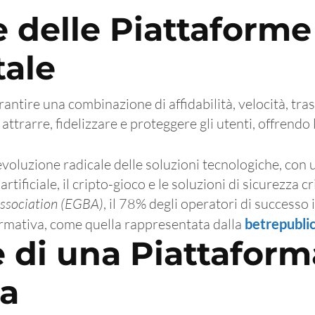
e delle Piattaforme
tale
antire una combinazione di affidabilità, velocità, tr
ttrarre, fidelizzare e proteggere gli utenti, offrendo
evoluzione radicale delle soluzioni tecnologiche, con 
artificiale, il cripto-gioco e le soluzioni di sicurezza
ssociation (EGBA)
, il 78% degli operatori di successo
ormativa, come quella rappresentata dalla
betrepubli
e di una Piattaform
ia