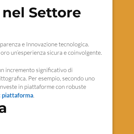
 nel Settore
asparenza e Innovazione tecnologica.
 loro un’esperienza sicura e coinvolgente.
un incremento significativo di
 crittografica. Per esempio, secondo uno
 investe in piattaforme con robuste
c piattaforma
.
a