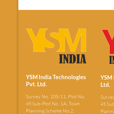
YSM India Technologies
YSM I
Pvt. Ltd.
Ltd.
Survey No. 105/11, Plot No.
Survey
45 Sub-Plot No. 1A, Town
45 Su
Planning Scheme No.2,
Plann