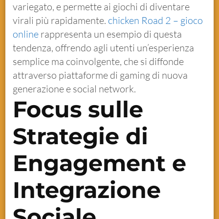
variegato, e permette ai giochi di diventare
virali più rapidamente.
chicken Road 2 – gioco
online
rappresenta un esempio di questa
tendenza, offrendo agli utenti un’esperienza
semplice ma coinvolgente, che si diffonde
attraverso piattaforme di gaming di nuova
generazione e social network.
Focus sulle
Strategie di
Engagement e
Integrazione
Sociale