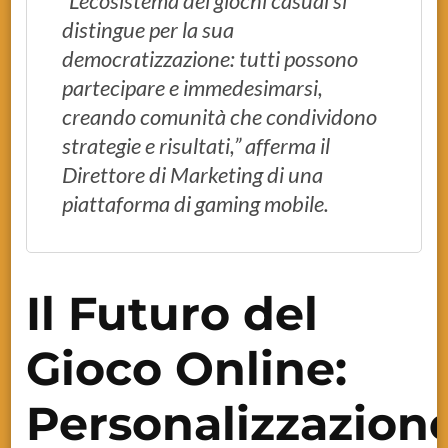
“L’ecosistema dei giochi casual si
distingue per la sua
democratizzazione: tutti possono
partecipare e immedesimarsi,
creando comunità che condividono
strategie e risultati,” afferma il
Direttore di Marketing di una
piattaforma di gaming mobile.
Il Futuro del
Gioco Online:
Personalizzazione