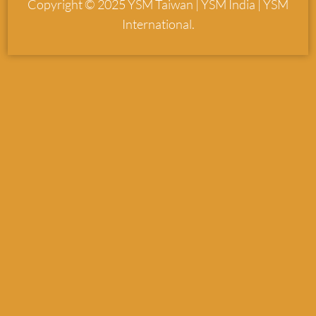
Copyright © 2025 YSM Taiwan | YSM India | YSM
International.