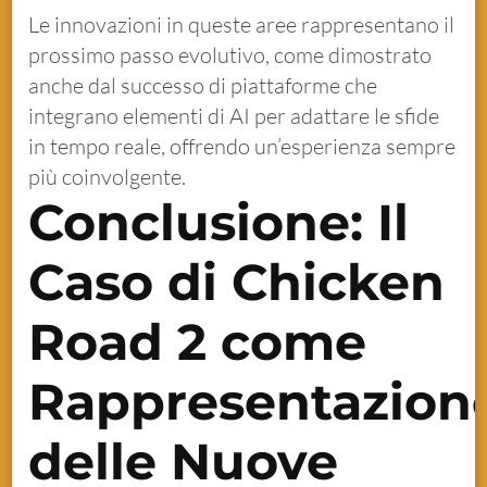
Le innovazioni in queste aree rappresentano il
prossimo passo evolutivo, come dimostrato
anche dal successo di piattaforme che
integrano elementi di AI per adattare le sfide
in tempo reale, offrendo un’esperienza sempre
più coinvolgente.
Conclusione: Il
Caso di Chicken
Road 2 come
Rappresentazion
delle Nuove