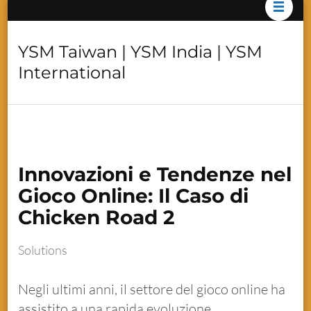
YSM Taiwan | YSM India | YSM
International
Innovazioni e Tendenze nel
Gioco Online: Il Caso di
Chicken Road 2
Solutions
Negli ultimi anni, il settore del gioco online ha
assistito a una rapida evoluzione,