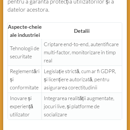
pentru a garanta protecția utilizatorilor și a
datelor acestora.
Aspecte-cheie
Detalii
ale industriei
Criptare end-to-end, autentificare
Tehnologii de
multi-factor, monitorizare în timp
securitate
real
Reglementări
Legislație strictă, cum ar fi GDPR,
și
și licențiere autorizată, pentru
conformitate
asigurarea corectitudinii
Inovare și
Integrarea realității augmentate,
experiență
jocuri live, și platforme de
utilizator
socializare