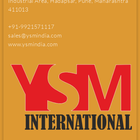
Industrial Area, Hadapsar, Pune, Maharashtra
411013
+91-9921571117
sales@ysmindia.com
www.ysmindia.com