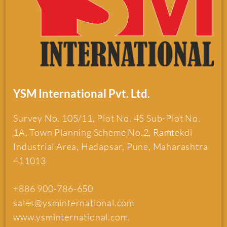
YSM International Pvt. Ltd.
Survey No. 105/11, Plot No. 45 Sub-Plot No.
1A, Town Planning Scheme No.2, Ramtekdi
Industrial Area, Hadapsar, Pune, Maharashtra
411013
+886 900-786-650
sales@ysminternational.com
www.ysminternational.com