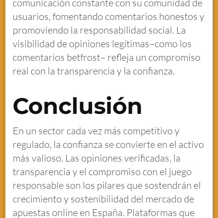
comunicación constante con su comunidad de
usuarios, fomentando comentarios honestos y
promoviendo la responsabilidad social. La
visibilidad de opiniones legítimas–como los
comentarios betfrost– refleja un compromiso
real con la transparencia y la confianza.
Conclusión
En un sector cada vez más competitivo y
regulado, la confianza se convierte en el activo
más valioso. Las opiniones verificadas, la
transparencia y el compromiso con el juego
responsable son los pilares que sostendrán el
crecimiento y sostenibilidad del mercado de
apuestas online en España. Plataformas que