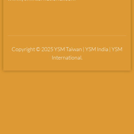
Copyright © 2025 YSM Taiwan | YSM India | YSM
International.