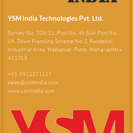
YSM India Technologies Pvt. Ltd.
Survey No. 105/11, Plot No. 45 Sub-Plot No.
1A, Town Planning Scheme No.2, Ramtekdi
Industrial Area, Hadapsar, Pune, Maharashtra
411013
+91-9921571117
sales@ysmindia.com
www.ysmindia.com