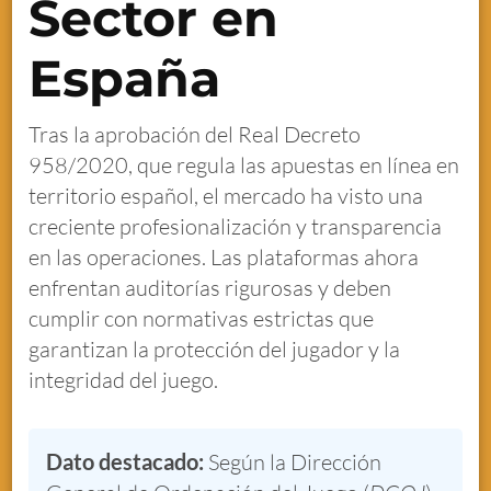
Sector en
España
Tras la aprobación del Real Decreto
958/2020, que regula las apuestas en línea en
territorio español, el mercado ha visto una
creciente profesionalización y transparencia
en las operaciones. Las plataformas ahora
enfrentan auditorías rigurosas y deben
cumplir con normativas estrictas que
garantizan la protección del jugador y la
integridad del juego.
Dato destacado:
Según la Dirección