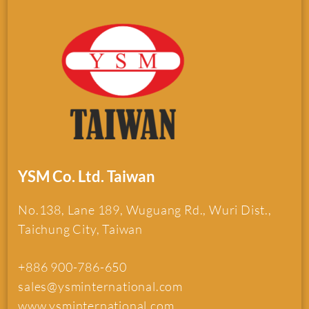
YSM Co. Ltd. Taiwan
No.138, Lane 189, Wuguang Rd., Wuri Dist.,
Taichung City, Taiwan
+886 900-786-650
sales@ysminternational.com
www.ysminternational.com