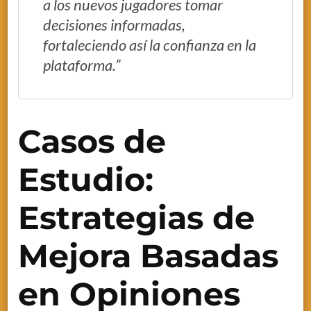
a los nuevos jugadores tomar
decisiones informadas,
fortaleciendo así la confianza en la
plataforma.”
Casos de
Estudio:
Estrategias de
Mejora Basadas
en Opiniones