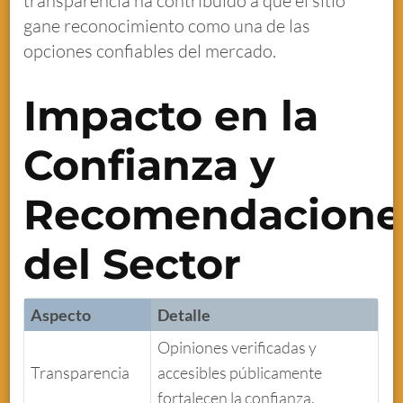
transparencia ha contribuido a que el sitio
gane reconocimiento como una de las
opciones confiables del mercado.
Impacto en la
Confianza y
Recomendacione
del Sector
Aspecto
Detalle
Opiniones verificadas y
Transparencia
accesibles públicamente
fortalecen la confianza.