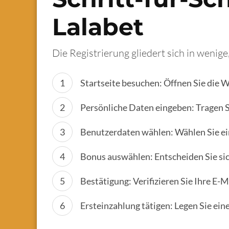
Lalabet
Die Registrierung gliedert sich in wenig
Startseite besuchen: Öffnen Sie die 
Persönliche Daten eingeben: Tragen 
Benutzerdaten wählen: Wählen Sie ei
Bonus auswählen: Entscheiden Sie si
Bestätigung: Verifizieren Sie Ihre E-M
Ersteinzahlung tätigen: Legen Sie ein