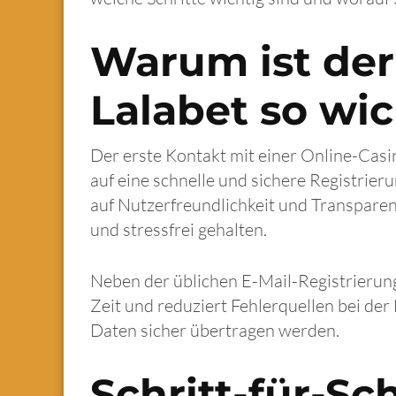
Warum ist der
Lalabet so wic
Der erste Kontakt mit einer Online-Casin
auf eine schnelle und sichere Registrier
auf Nutzerfreundlichkeit und Transpare
und stressfrei gehalten.
Neben der üblichen E-Mail-Registrierung 
Zeit und reduziert Fehlerquellen bei der
Daten sicher übertragen werden.
Schritt-für-Sch