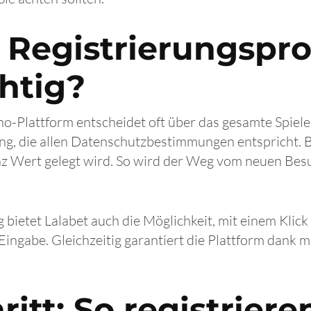
 Registrierungspro
htig?
o-Plattform entscheidet oft über das gesamte Spieler
ung, die allen Datenschutzbestimmungen entspricht. B
nz Wert gelegt wird. So wird der Weg vom neuen Besu
bietet Lalabet auch die Möglichkeit, mit einem Klick 
 Eingabe. Gleichzeitig garantiert die Plattform dank 
ritt: So registriere