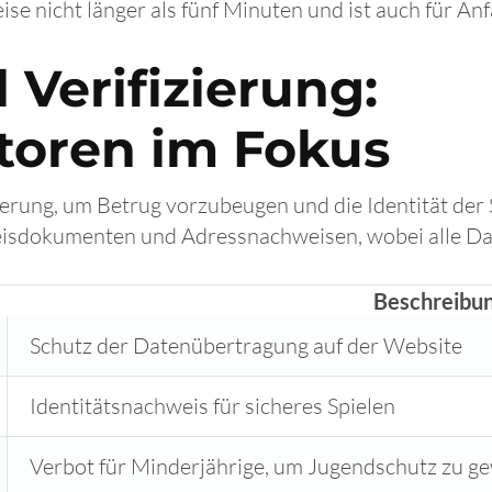
e nicht länger als fünf Minuten und ist auch für A
 Verifizierung:
toren im Fokus
zierung, um Betrug vorzubeugen und die Identität der 
isdokumenten und Adressnachweisen, wobei alle Dat
Beschreibu
Schutz der Datenübertragung auf der Website
Identitätsnachweis für sicheres Spielen
Verbot für Minderjährige, um Jugendschutz zu g