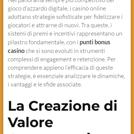
gioco d’azzardo digitale, i casinò online
adottano strategie sofisticate per fidelizzare i
giocatori e attrarne di nuovi. Tra queste, i
sistemi di premi e incentivi rappresentano un
pilastro fondamentale, con i
punti bonus
casino
che si sono evoluti in strumenti
complessi di engagement e retenzione. Per
comprendere appieno l’efficacia di queste
strategie, è essenziale analizzare le dinamiche,
i vantaggi e le sfide associate.
La Creazione di
Valore