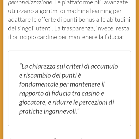
personalizzazione
. Le piattaforme più avanzate
utilizzano algoritmi di machine learning per
adattare le offerte di punti bonus alle abitudini
dei singoli utenti. La trasparenza, invece, resta
il principio cardine per mantenere la fiducia:
“La chiarezza sui criteri di accumulo
e riscambio dei punti è
fondamentale per mantenere il
rapporto di fiducia tra casinò e
giocatore, e ridurre le percezioni di
pratiche ingannevoli.”