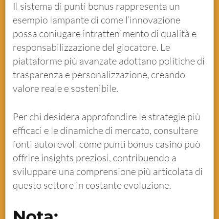
Il sistema di punti bonus rappresenta un
esempio lampante di come l’innovazione
possa coniugare intrattenimento di qualità e
responsabilizzazione del giocatore. Le
piattaforme più avanzate adottano politiche di
trasparenza e personalizzazione, creando
valore reale e sostenibile.
Per chi desidera approfondire le strategie più
efficaci e le dinamiche di mercato, consultare
fonti autorevoli come punti bonus casino può
offrire insights preziosi, contribuendo a
sviluppare una comprensione più articolata di
questo settore in costante evoluzione.
Nota: