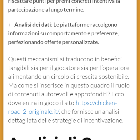
riscattare punti per premi concreti incentiva la
partecipazione a lungo termine.
Analisi dei dati
: Le piattaforme raccolgono
informazioni su comportamento e preferenze,
perfezionando offerte personalizzate.
Questi meccanismi si traducono in benefici
tangibili sia per il giocatore sia per l’operatore,
alimentando un circolo di crescita sostenibile.
Ma come si inserisce in questo quadro il ruolo
di contenuti autorevoli e approfonditi? Ecco
dove entra in gioco il sito
https://chicken-
road-2-originale.it/
, che fornisce un’analisi
dettagliata delle strategie di incentivazione.