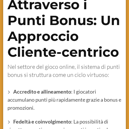
Attraverso i
Punti Bonus: Un
Approccio
Cliente-centrico
Nel settore del gioco online, il sistema di punti
bonus si struttura come un ciclo virtuoso:
Accredito e allineamento
: I giocatori
accumulano punti più rapidamente grazie a bonus e
promozioni.
Fedeltà e coinvolgimento
: La possibilità di