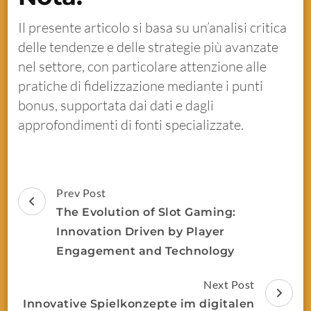
Il presente articolo si basa su un’analisi critica
delle tendenze e delle strategie più avanzate
nel settore, con particolare attenzione alle
pratiche di fidelizzazione mediante i punti
bonus, supportata dai dati e dagli
approfondimenti di fonti specializzate.
Prev Post
The Evolution of Slot Gaming:
Innovation Driven by Player
Engagement and Technology
Next Post
Innovative Spielkonzepte im digitalen