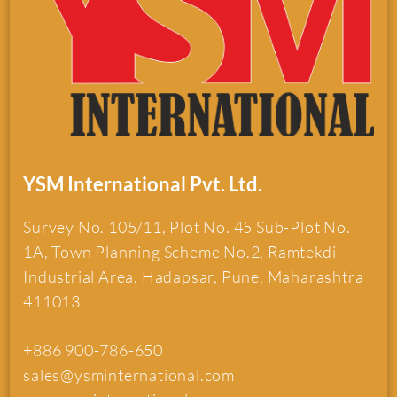
YSM International Pvt. Ltd.
Survey No. 105/11, Plot No. 45 Sub-Plot No.
1A, Town Planning Scheme No.2, Ramtekdi
Industrial Area, Hadapsar, Pune, Maharashtra
411013
+886 900-786-650
sales@ysminternational.com