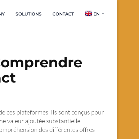
NY
SOLUTIONS
CONTACT
EN
 Comprendre
act
 de ces plateformes. Ils sont conçus pour
une valeur ajoutée substantielle.
compréhension des différentes offres