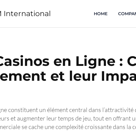
 International
HOME
COMPA
Casinos en Ligne :
nement et leur Imp
ne constituent un élément central dans l’attractivité
ueurs et augmenter leur temps de jeu, tout en offrant 
merciale se cache une complexité croissante dans la 