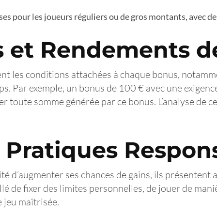
s pour les joueurs réguliers ou de gros montants, avec des
s et Rendements d
ent les conditions attachées à chaque bonus, notammen
temps. Par exemple, un bonus de 100 € avec une exigenc
er toute somme générée par ce bonus. L’analyse de ce
t Pratiques Respon
té d’augmenter ses chances de gains, ils présentent
llé de fixer des limites personnelles, de jouer de maniè
jeu maîtrisée.