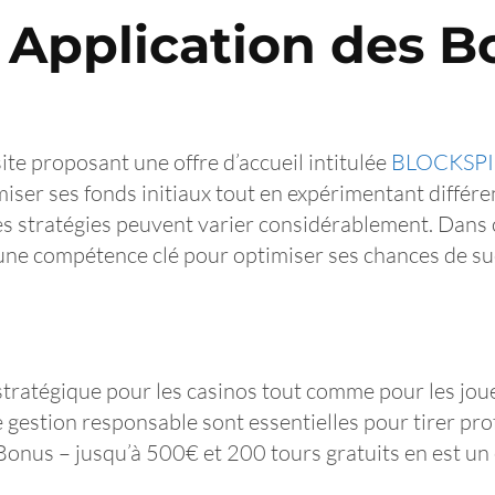
: Application des 
ite proposant une offre d’accueil intitulée
BLOCKSPIN
imiser ses fonds initiaux tout en expérimentant différe
t les stratégies peuvent varier considérablement. Da
 une compétence clé pour optimiser ses chances de su
 stratégique pour les casinos tout comme pour les jou
e gestion responsable sont essentielles pour tirer pro
us – jusqu’à 500€ et 200 tours gratuits en est un e