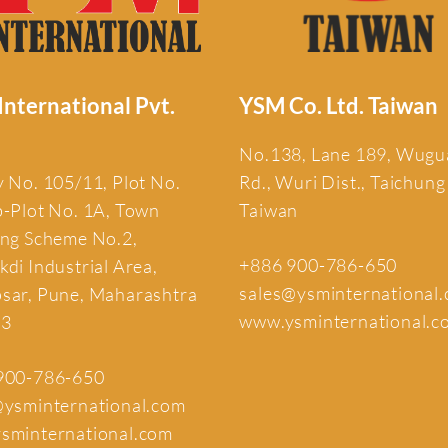
nternational Pvt.
YSM Co. Ltd. Taiwan
No.138, Lane 189, Wug
 No. 105/11, Plot No.
Rd., Wuri Dist., Taichung
b-Plot No. 1A, Town
Taiwan
ing Scheme No.2,
+886 900-786-650
di Industrial Area,
sales@ysminternational
sar, Pune, Maharashtra
www.ysminternational.c
13
900-786-650
@ysminternational.com
sminternational.com