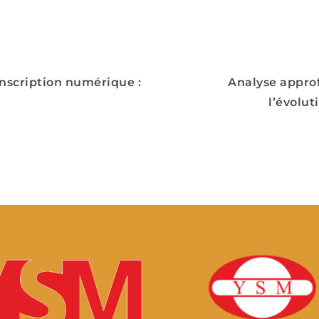
inscription numérique :
Analyse approf
l’évolut