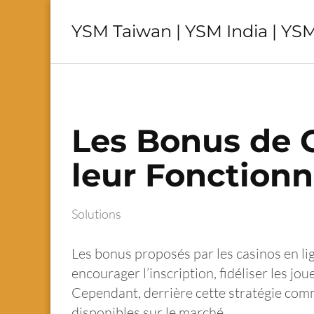
YSM Taiwan | YSM India | YSM
Les Bonus de 
leur Fonction
Solutions
Les bonus proposés par les casinos en lig
encourager l’inscription, fidéliser les jo
Cependant, derrière cette stratégie com
disponibles sur le marché.