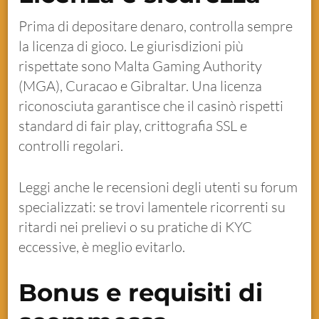
Prima di depositare denaro, controlla sempre
la licenza di gioco. Le giurisdizioni più
rispettate sono Malta Gaming Authority
(MGA), Curacao e Gibraltar. Una licenza
riconosciuta garantisce che il casinò rispetti
standard di fair play, crittografia SSL e
controlli regolari.
Leggi anche le recensioni degli utenti su forum
specializzati: se trovi lamentele ricorrenti su
ritardi nei prelievi o su pratiche di KYC
eccessive, è meglio evitarlo.
Bonus e requisiti di