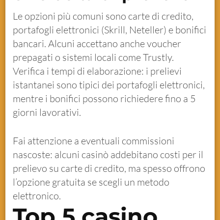
Le opzioni più comuni sono carte di credito,
portafogli elettronici (Skrill, Neteller) e bonifici
bancari. Alcuni accettano anche voucher
prepagati o sistemi locali come Trustly.
Verifica i tempi di elaborazione: i prelievi
istantanei sono tipici dei portafogli elettronici,
mentre i bonifici possono richiedere fino a 5
giorni lavorativi.
Fai attenzione a eventuali commissioni
nascoste: alcuni casinò addebitano costi per il
prelievo su carte di credito, ma spesso offrono
l’opzione gratuita se scegli un metodo
elettronico.
Top 5 casino