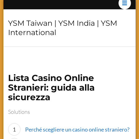
YSM Taiwan | YSM India | YSM
International
Lista Casino Online
Stranieri: guida alla
sicurezza
Solutions
Perché scegliere un casino online straniero?