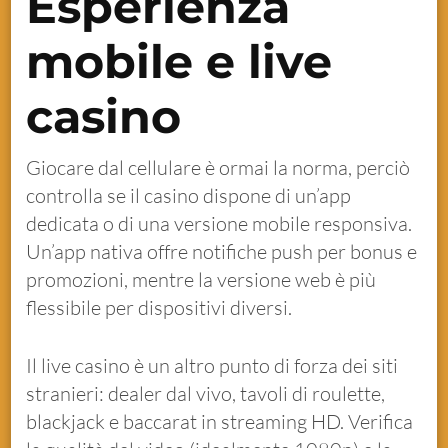
Esperienza
mobile e live
casino
Giocare dal cellulare è ormai la norma, perciò
controlla se il casino dispone di un’app
dedicata o di una versione mobile responsiva.
Un’app nativa offre notifiche push per bonus e
promozioni, mentre la versione web è più
flessibile per dispositivi diversi.
Il live casino è un altro punto di forza dei siti
stranieri: dealer dal vivo, tavoli di roulette,
blackjack e baccarat in streaming HD. Verifica