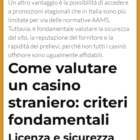
Un altro vantaggio è la possibilità di accedere
a promozioni stagionali che in Italia sono più
limitate per via delle normative AAMS.
Tuttavia, è fondamentale valutare la sicurezza
del sito, la reputazione del fornitore e la
rapidità dei prelievi, perché non tutti i casinò
offshore sono ugualmente affidabili.
Come valutare
un casino
straniero: criteri
fondamentali
Licenza e sicurezza