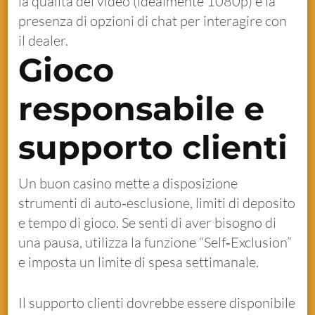
la qualità del video (idealmente 1080p) e la
presenza di opzioni di chat per interagire con
il dealer.
Gioco
responsabile e
supporto clienti
Un buon casino mette a disposizione
strumenti di auto‑esclusione, limiti di deposito
e tempo di gioco. Se senti di aver bisogno di
una pausa, utilizza la funzione “Self‑Exclusion”
e imposta un limite di spesa settimanale.
Il supporto clienti dovrebbe essere disponibile