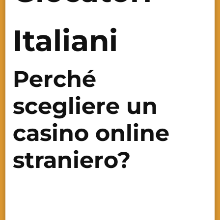
Italiani
Perché
scegliere un
casino online
straniero?