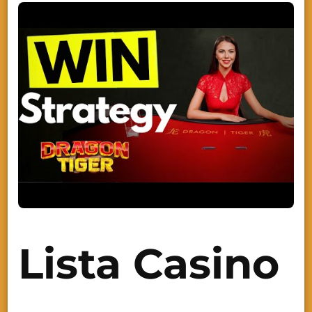
Lista Casino