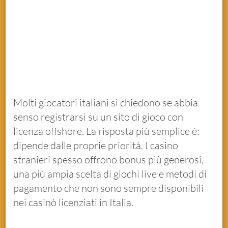
Molti giocatori italiani si chiedono se abbia
senso registrarsi su un sito di gioco con
licenza offshore. La risposta più semplice è:
dipende dalle proprie priorità. I casino
stranieri spesso offrono bonus più generosi,
una più ampia scelta di giochi live e metodi di
pagamento che non sono sempre disponibili
nei casinò licenziati in Italia.