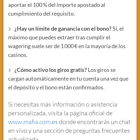
aportar el 100 % del importe apostado al
cumplimiento del requisito.
¿Hay un límite de ganancia con el bono?
Sí, el
máximo que puedes extraer tras cumplir el
wagering suele ser de 1 000 € en la mayoría de los
casinos.
¿Cómo activo los giros gratis?
Los giros se
cargan automáticamente en tu cuenta una vez que
el depósito y el bono están confirmados.
Si necesitas más información o asistencia
personalizada, visita la página oficial de
www.mafia.com.es
donde encontrarás un chat
en vivo y una sección de preguntas frecuentes
actualizada.