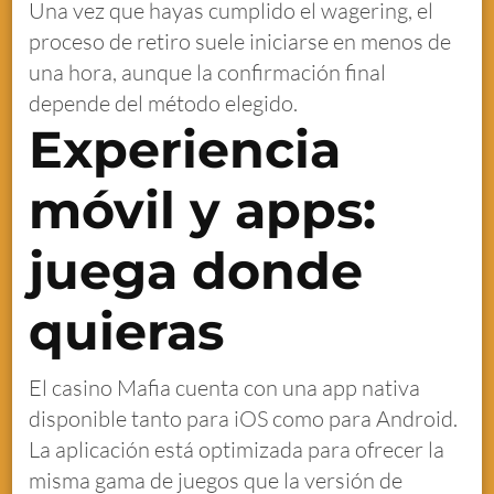
Una vez que hayas cumplido el wagering, el
proceso de retiro suele iniciarse en menos de
una hora, aunque la confirmación final
depende del método elegido.
Experiencia
móvil y apps:
juega donde
quieras
El casino Mafia cuenta con una app nativa
disponible tanto para iOS como para Android.
La aplicación está optimizada para ofrecer la
misma gama de juegos que la versión de