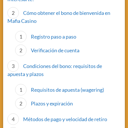
Cómo obtener el bono de bienvenida en
Mafia Casino
Registro paso a paso
Verificación de cuenta
Condiciones del bono: requisitos de
apuesta y plazos
Requisitos de apuesta (wagering)
Plazos y expiración
Métodos de pago y velocidad de retiro