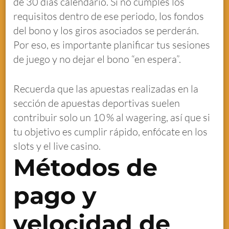
de 30 días calendario. Si no cumples los
requisitos dentro de ese periodo, los fondos
del bono y los giros asociados se perderán.
Por eso, es importante planificar tus sesiones
de juego y no dejar el bono “en espera”.
Recuerda que las apuestas realizadas en la
sección de apuestas deportivas suelen
contribuir solo un 10 % al wagering, así que si
tu objetivo es cumplir rápido, enfócate en los
slots y el live casino.
Métodos de
pago y
velocidad de