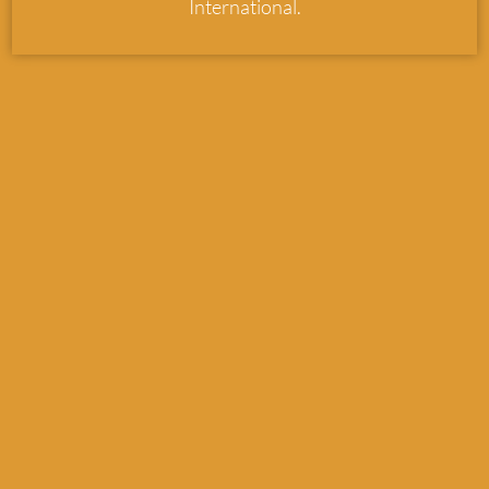
International.