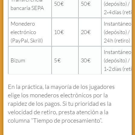
50 €
50 €
(depósito) /
bancaria SEPA
2‑4 días (retir
Monedero
Instantáneo
electrónico
10 €
20 €
(depósito) /
(PayPal, Skrill)
24 h (retiro)
Instantáneo
Bizum
5 €
30 €
(depósito) /
1‑2 días (retir
En la práctica, la mayoría de los jugadores
elige los monederos electrónicos por la
rapidez de los pagos. Si tu prioridad es la
velocidad de retiro, presta atención a la
columna “Tiempo de procesamiento”.