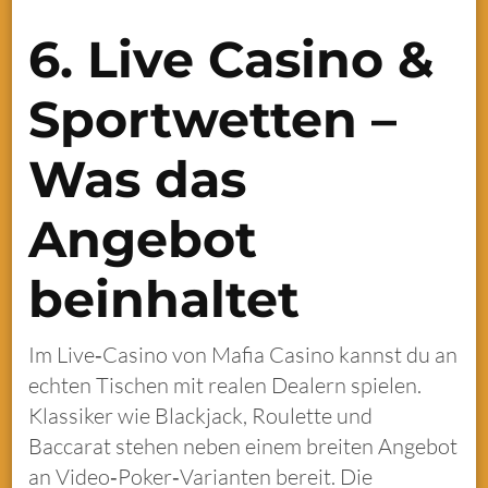
6. Live Casino &
Sportwetten –
Was das
Angebot
beinhaltet
Im Live‑Casino von Mafia Casino kannst du an
echten Tischen mit realen Dealern spielen.
Klassiker wie Blackjack, Roulette und
Baccarat stehen neben einem breiten Angebot
an Video‑Poker‑Varianten bereit. Die