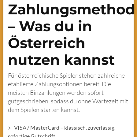
Zahlungsmethod
– Was du in
Österreich
nutzen kannst
Für österreichische Spieler stehen zahlreiche
etablierte Zahlungsoptionen bereit. Die
meisten Einzahlungen werden sofort
gutgeschrieben, sodass du ohne Wartezeit mit
dem Spielen starten kannst.
VISA / MasterCard – klassisch, zuverlässig,
sofortige Gutschrift.