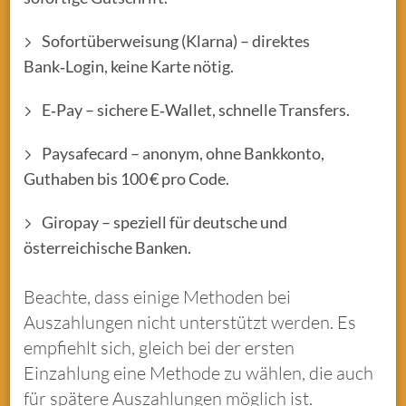
Sofortüberweisung (Klarna) – direktes
Bank‑Login, keine Karte nötig.
E‑Pay – sichere E‑Wallet, schnelle Transfers.
Paysafecard – anonym, ohne Bankkonto,
Guthaben bis 100 € pro Code.
Giropay – speziell für deutsche und
österreichische Banken.
Beachte, dass einige Methoden bei
Auszahlungen nicht unterstützt werden. Es
empfiehlt sich, gleich bei der ersten
Einzahlung eine Methode zu wählen, die auch
für spätere Auszahlungen möglich ist.