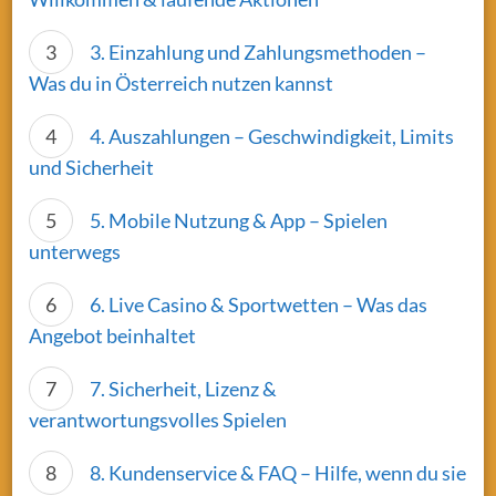
3. Einzahlung und Zahlungsmethoden –
Was du in Österreich nutzen kannst
4. Auszahlungen – Geschwindigkeit, Limits
und Sicherheit
5. Mobile Nutzung & App – Spielen
unterwegs
6. Live Casino & Sportwetten – Was das
Angebot beinhaltet
7. Sicherheit, Lizenz &
verantwortungsvolles Spielen
8. Kundenservice & FAQ – Hilfe, wenn du sie