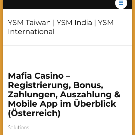
YSM Taiwan | YSM India | YSM
International
Mafia Casino –
Registrierung, Bonus,
Zahlungen, Auszahlung &
Mobile App im Überblick
(Österreich)
Solutions