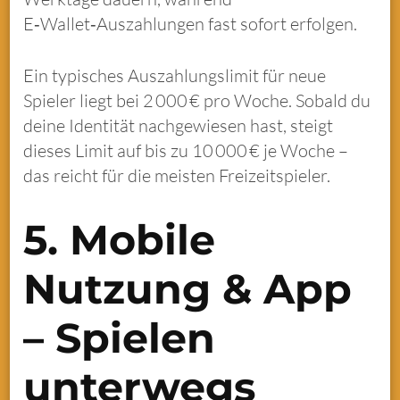
E‑Wallet‑Auszahlungen fast sofort erfolgen.
Ein typisches Auszahlungslimit für neue
Spieler liegt bei 2 000 € pro Woche. Sobald du
deine Identität nachgewiesen hast, steigt
dieses Limit auf bis zu 10 000 € je Woche –
das reicht für die meisten Freizeitspieler.
5. Mobile
Nutzung & App
– Spielen
unterwegs