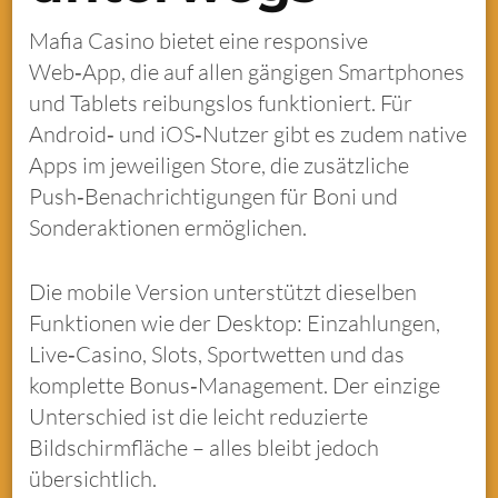
Mafia Casino bietet eine responsive
Web‑App, die auf allen gängigen Smartphones
und Tablets reibungslos funktioniert. Für
Android‑ und iOS‑Nutzer gibt es zudem native
Apps im jeweiligen Store, die zusätzliche
Push‑Benachrichtigungen für Boni und
Sonderaktionen ermöglichen.
Die mobile Version unterstützt dieselben
Funktionen wie der Desktop: Einzahlungen,
Live‑Casino, Slots, Sportwetten und das
komplette Bonus‑Management. Der einzige
Unterschied ist die leicht reduzierte
Bildschirmfläche – alles bleibt jedoch
übersichtlich.