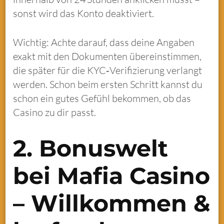
sonst wird das Konto deaktiviert.
Wichtig: Achte darauf, dass deine Angaben
exakt mit den Dokumenten übereinstimmen,
die später für die KYC‑Verifizierung verlangt
werden. Schon beim ersten Schritt kannst du
schon ein gutes Gefühl bekommen, ob das
Casino zu dir passt.
2. Bonuswelt
bei Mafia Casino
– Willkommen &