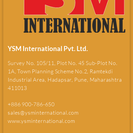
YSM International Pvt. Ltd.
Survey No. 105/11, Plot No. 45 Sub-Plot No.
1A, Town Planning Scheme No.2, Ramtekdi
Industrial Area, Hadapsar, Pune, Maharashtra
411013
+886 900-786-650
sales@ysminternational.com
www.ysminternational.com