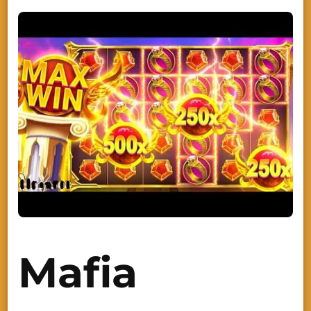
Mafia