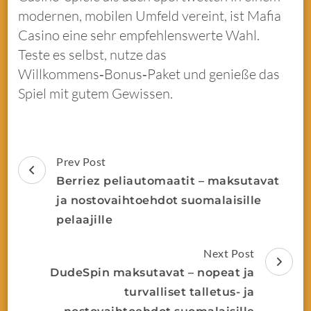
modernen, mobilen Umfeld vereint, ist Mafia
Casino eine sehr empfehlenswerte Wahl.
Teste es selbst, nutze das
Willkommens‑Bonus‑Paket und genieße das
Spiel mit gutem Gewissen.
Prev Post
Berriez peliautomaatit – maksutavat
ja nostovaihtoehdot suomalaisille
pelaajille
Next Post
DudeSpin maksutavat – nopeat ja
turvalliset talletus‑ ja