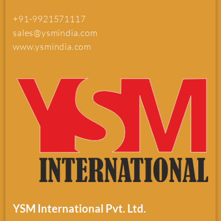
+91-9921571117
sales@ysmindia.com
www.ysmindia.com
YSM International Pvt. Ltd.