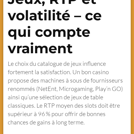
volatilité – ce
qui compte
vraiment
Le choix du catalogue de jeux influence
fortement la satisfaction. Un bon casino
propose des machines à sous de fournisseurs
renommés (NetEnt, Microgaming, Play’n GO)
ainsi qu’une sélection de jeux de table
classiques. Le RTP moyen des slots doit être
supérieur à 96 % pour offrir de bonnes
chances de gains à long terme.