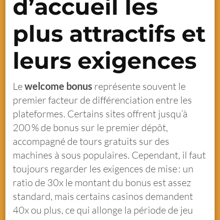
d’accueil les
plus attractifs et
leurs exigences
Le
welcome bonus
représente souvent le
premier facteur de différenciation entre les
plateformes. Certains sites offrent jusqu’à
200 % de bonus sur le premier dépôt,
accompagné de tours gratuits sur des
machines à sous populaires. Cependant, il faut
toujours regarder les exigences de mise : un
ratio de 30x le montant du bonus est assez
standard, mais certains casinos demandent
40x ou plus, ce qui allonge la période de jeu