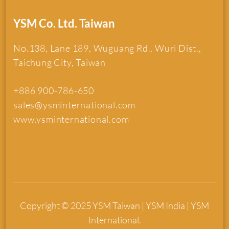
YSM Co. Ltd. Taiwan
No.138, Lane 189, Wuguang Rd., Wuri Dist.,
Taichung City, Taiwan
+886 900-786-650
sales@ysminternational.com
www.ysminternational.com
Copyright © 2025 YSM Taiwan | YSM India | YSM
International.