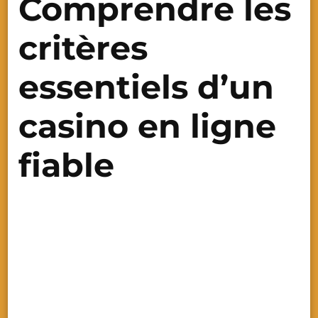
Comprendre les
critères
essentiels d’un
casino en ligne
fiable