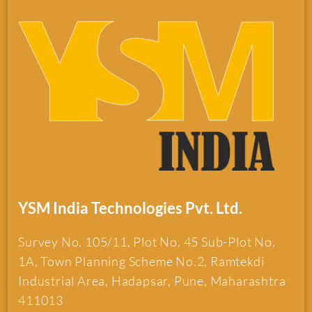
YSM India Technologies Pvt. Ltd.
Survey No. 105/11, Plot No. 45 Sub-Plot No.
1A, Town Planning Scheme No.2, Ramtekdi
Industrial Area, Hadapsar, Pune, Maharashtra
411013