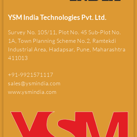
YSM India Technologies Pvt. Ltd.
Survey No. 105/11, Plot No. 45 Sub-Plot No.
1A, Town Planning Scheme No.2, Ramtekdi
Industrial Area, Hadapsar, Pune, Maharashtra
411013
+91-9921571117
sales@ysmindia.com
www.ysmindia.com