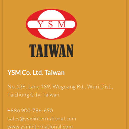
YSM Co. Ltd. Taiwan
No.138, Lane 189, Wuguang Rd., Wuri Dist.,
Taichung City, Taiwan
+886 900-786-650
sales@ysminternational.com
www.ysminternational.com