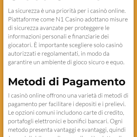
La sicurezza è una priorità per i casinò online.
Piattaforme come N1 Casino adottano misure
di sicurezza avanzate per proteggere le
informazioni personali e finanziarie dei
giocatori. È importante scegliere solo casinò
autorizzati e regolamentati, in modo da
garantire un ambiente di gioco sicuro e equo.
Metodi di Pagamento
I casinò online offrono una varietà di metodi di
pagamento per facilitare i depositi e i prelievi.
Le opzioni comuni includono carte di credito,
portafogli elettronici e bonifici bancari. Ogni
metodo presenta vantaggi e svantaggi, quindi