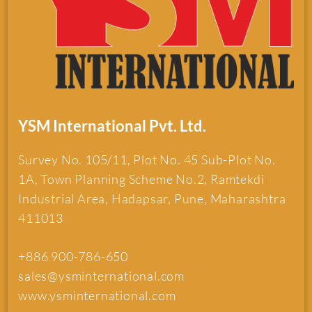
YSM International Pvt. Ltd.
Survey No. 105/11, Plot No. 45 Sub-Plot No.
1A, Town Planning Scheme No.2, Ramtekdi
Industrial Area, Hadapsar, Pune, Maharashtra
411013
+886 900-786-650
sales@ysminternational.com
www.ysminternational.com