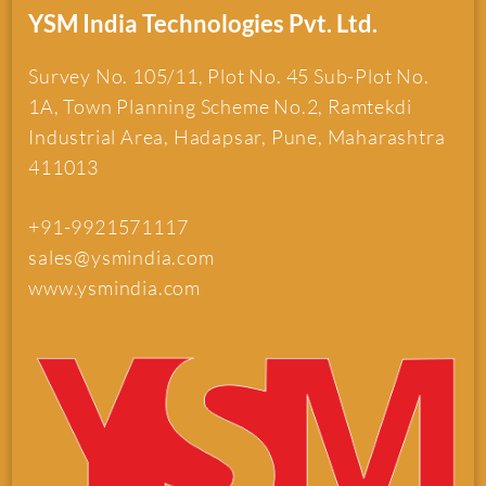
YSM India Technologies Pvt. Ltd.
Survey No. 105/11, Plot No. 45 Sub-Plot No.
1A, Town Planning Scheme No.2, Ramtekdi
Industrial Area, Hadapsar, Pune, Maharashtra
411013
+91-9921571117
sales@ysmindia.com
www.ysmindia.com