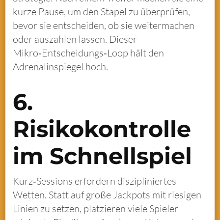
kurze Pause, um den Stapel zu überprüfen,
bevor sie entscheiden, ob sie weitermachen
oder auszahlen lassen. Dieser
Mikro‑Entscheidungs‑Loop hält den
Adrenalinspiegel hoch.
6.
Risikokontrolle
im Schnellspiel
Kurz‑Sessions erfordern diszipliniertes
Wetten. Statt auf große Jackpots mit riesigen
Linien zu setzen, platzieren viele Spieler