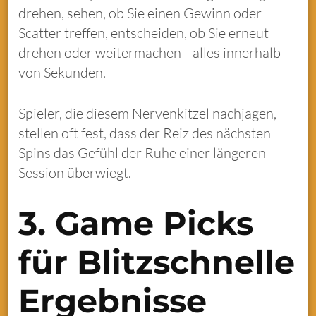
drehen, sehen, ob Sie einen Gewinn oder
Scatter treffen, entscheiden, ob Sie erneut
drehen oder weitermachen—alles innerhalb
von Sekunden.
Spieler, die diesem Nervenkitzel nachjagen,
stellen oft fest, dass der Reiz des nächsten
Spins das Gefühl der Ruhe einer längeren
Session überwiegt.
3. Game Picks
für Blitzschnelle
Ergebnisse