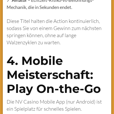
Mechanik, die in Sekunden endet.
Diese Titel halten die Action kontinuierlich,
sodass Sie von einem Gewinn zum nächsten
springen können, ohne auf lange
Walzenzyklen zu warten.
4. Mobile
Meisterschaft:
Play On‑the‑Go
Die NV Casino Mobile App (nur Android) ist
ein Spielplatz für schnelles Spielen.