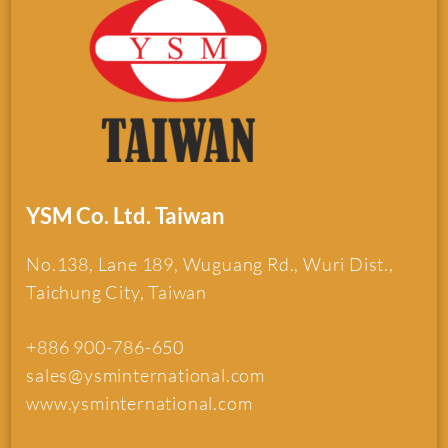
YSM Co. Ltd. Taiwan
No.138, Lane 189, Wuguang Rd., Wuri Dist.,
Taichung City, Taiwan
+886 900-786-650
sales@ysminternational.com
www.ysminternational.com