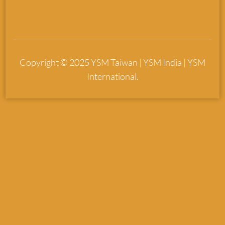
Copyright © 2025 YSM Taiwan | YSM India | YSM
International.