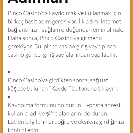
Pinco Casino’da kaydolmak ve kullanmak için
birkaç basit adım gerekiyor. İlk adım, internet
bağlantınızın sağlam olduğundan emin olmak.
Daha sonra, Pinco Casino’ya girmeniz
gerekiyor. Bu, pinco casino giriş veya pinco
casino güncel giriş sayfalarından yapılabilir.
Pinco Casino’ya girdikten sonra, sağ üst
köşede bulunan “Kaydol” butonuna tıklayın.
Kaydolma formunu doldurun. E-posta adresi,
kullanıcı adı ve şifre alanlarını doldurun.
Lütfen bilgilerinizi doğru ve eksiksiz girdiğinizi
kontrol edin.