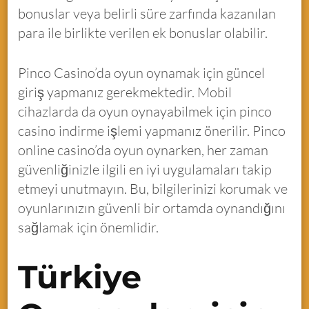
bonuslar veya belirli süre zarfında kazanılan
para ile birlikte verilen ek bonuslar olabilir.
Pinco Casino’da oyun oynamak için güncel
giriş yapmanız gerekmektedir. Mobil
cihazlarda da oyun oynayabilmek için pinco
casino indirme işlemi yapmanız önerilir. Pinco
online casino’da oyun oynarken, her zaman
güvenliğinizle ilgili en iyi uygulamaları takip
etmeyi unutmayın. Bu, bilgilerinizi korumak ve
oyunlarınızın güvenli bir ortamda oynandığını
sağlamak için önemlidir.
Türkiye