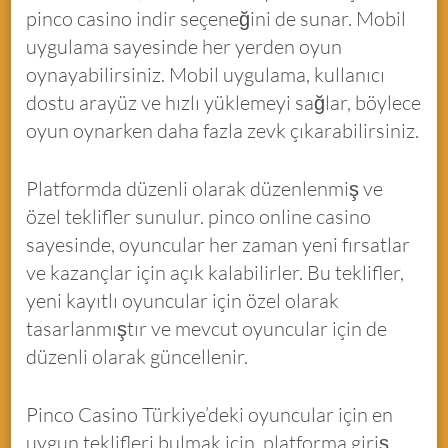
pinco casino indir seçeneğini de sunar. Mobil
uygulama sayesinde her yerden oyun
oynayabilirsiniz. Mobil uygulama, kullanıcı
dostu arayüz ve hızlı yüklemeyi sağlar, böylece
oyun oynarken daha fazla zevk çıkarabilirsiniz.
Platformda düzenli olarak düzenlenmiş ve
özel teklifler sunulur. pinco online casino
sayesinde, oyuncular her zaman yeni fırsatlar
ve kazançlar için açık kalabilirler. Bu teklifler,
yeni kayıtlı oyuncular için özel olarak
tasarlanmıştır ve mevcut oyuncular için de
düzenli olarak güncellenir.
Pinco Casino Türkiye’deki oyuncular için en
uygun teklifleri bulmak için, platforma giriş