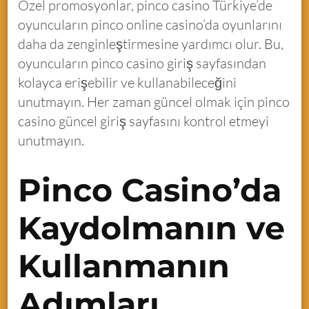
Özel promosyonlar, pinco casino Türkiye’de
oyuncuların pinco online casino’da oyunlarını
daha da zenginleştirmesine yardımcı olur. Bu,
oyuncuların pinco casino giriş sayfasından
kolayca erişebilir ve kullanabileceğini
unutmayın. Her zaman güncel olmak için pinco
casino güncel giriş sayfasını kontrol etmeyi
unutmayın.
Pinco Casino’da
Kaydolmanın ve
Kullanmanın
Adımları