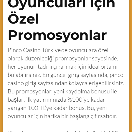
Oyuncuları için
Özel
Promosyonlar
Pinco Casino Türkiye’de oyunculara özel
olarak düzenlediği promosyonlar sayesinde,
her oyunun tadını çıkarmak için ideal ortamı
bulabilirsiniz. En güncel giriş sayfasında, pinco
casino giriş sayfasından kolayca erişebilirsiniz.
Bu promosyonlar, yeni kaydolma bonusu ile
başlar: ilk yatırımınızda %100’ye kadar
yarışan 100 TL’ye kadar bonus. Bu, yeni
oyuncular için harika bir başlangıç fırsatıdır.