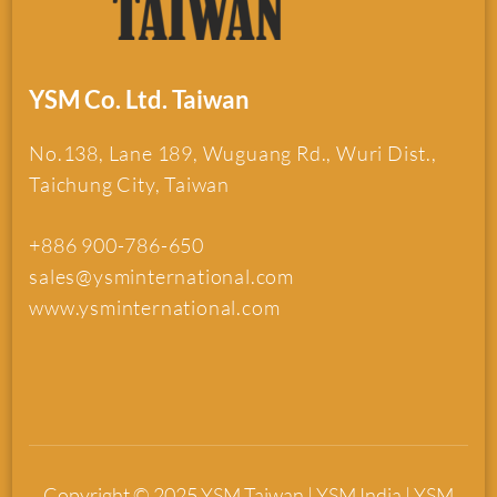
YSM Co. Ltd. Taiwan
No.138, Lane 189, Wuguang Rd., Wuri Dist.,
Taichung City, Taiwan
+886 900-786-650
sales@ysminternational.com
www.ysminternational.com
Copyright © 2025 YSM Taiwan | YSM India | YSM