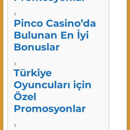
Pinco Casino’da
Bulunan En İyi
Bonuslar
Türkiye
Oyuncuları için
Özel
Promosyonlar