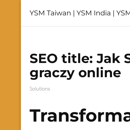
YSM Taiwan | YSM India | YSM
SEO title: Jak
graczy online
Solutions
Transforma