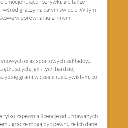
lko emocjonujące rozrywki, ale także
ci wśród graczy na całym świecie. W tym
ątkową w porównaniu z innymi
kasynowych oraz sportowych zakładów.
ątkujących, jak i tych bardziej
yć się grami w czasie rzeczywistym, co
e tylko zapewnia licencje od uznawanych
temu gracze mogą być pewni, że ich dane