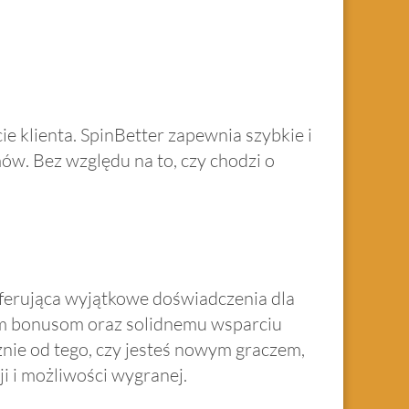
e klienta. SpinBetter zapewnia szybkie i
ów. Bez względu na to, czy chodzi o
 oferująca wyjątkowe doświadczenia dla
nym bonusom oraz solidnemu wsparciu
żnie od tego, czy jesteś nowym graczem,
 i możliwości wygranej.