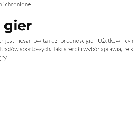
ni chronione.
 gier
r jest niesamowita różnorodność gier. Użytkownicy
kładów sportowych. Taki szeroki wybór sprawia, że ka
gry.