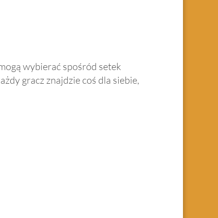
 mogą wybierać spośród setek
żdy gracz znajdzie coś dla siebie,