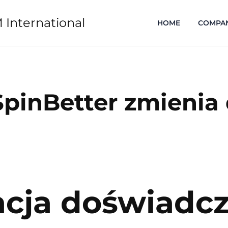
 International
HOME
COMPA
 SpinBetter zmieni
cja doświadcz