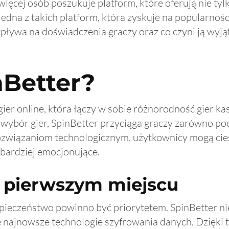
 więcej osób poszukuje platform, które oferują nie ty
jedna z takich platform, która zyskuje na popularnoś
pływa na doświadczenia graczy oraz co czyni ją wyj
nBetter?
gier online, która łączy w sobie różnorodność gier 
y wybór gier, SpinBetter przyciąga graczy zarówno pocz
wiązaniom technologicznym, użytkownicy mogą ciesz
 bardziej emocjonujące.
 pierwszym miejscu
zpieczeństwo powinno być priorytetem. SpinBetter ni
e najnowsze technologie szyfrowania danych. Dzięki 