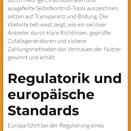
ausgefeilte Selbstkontroll-Tools auszeichnen,
setzen auf Transparenz und Bildung. Die
Website bet-west zeigt, wie ein seriöser
Anbieter durch klare Richtlinien, geprüfte
Zufallsgeneratoren und sichere
Zahlungsmethoden das Vertrauen der Nutzer
gewinnt und erhält.
Regulatorik und
europäische
Standards
Europa führt bei der Regulierung eines