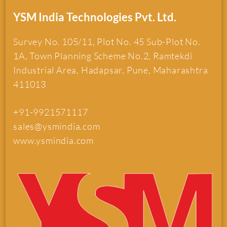
YSM India Technologies Pvt. Ltd.
Survey No. 105/11, Plot No. 45 Sub-Plot No.
1A, Town Planning Scheme No.2, Ramtekdi
Industrial Area, Hadapsar, Pune, Maharashtra
411013
+91-9921571117
sales@ysmindia.com
www.ysmindia.com