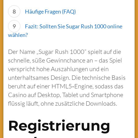
Häufige Fragen (FAQ)
Fazit: Sollten Sie Sugar Rush 1000 online
wählen?
Der Name „Sugar Rush 1000“ spielt auf die
schnelle, süße Gewinnchance an – das Spiel
verspricht hohe Auszahlungen und ein
unterhaltsames Design. Die technische Basis
beruht auf einer HTML5‑Engine, sodass das
Casino auf Desktop, Tablet und Smartphone
flüssig läuft, ohne zusätzliche Downloads.
Registrierung