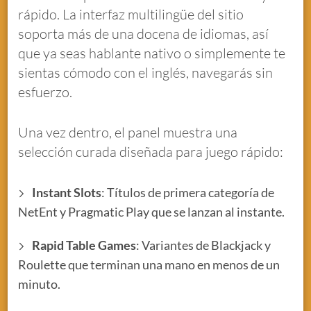
rápido. La interfaz multilingüe del sitio
soporta más de una docena de idiomas, así
que ya seas hablante nativo o simplemente te
sientas cómodo con el inglés, navegarás sin
esfuerzo.
Una vez dentro, el panel muestra una
selección curada diseñada para juego rápido:
Instant Slots
: Títulos de primera categoría de
NetEnt y Pragmatic Play que se lanzan al instante.
Rapid Table Games
: Variantes de Blackjack y
Roulette que terminan una mano en menos de un
minuto.