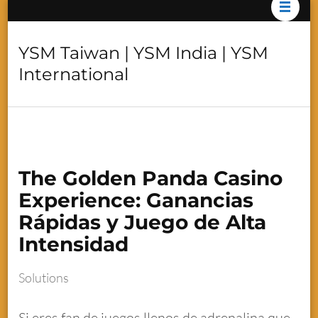
YSM Taiwan | YSM India | YSM
International
The Golden Panda Casino
Experience: Ganancias
Rápidas y Juego de Alta
Intensidad
Solutions
Si eres fan de juegos llenos de adrenalina que