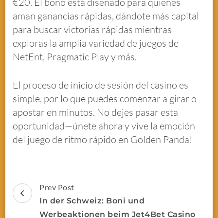
€20. El bono está diseñado para quienes
aman ganancias rápidas, dándote más capital
para buscar victorias rápidas mientras
exploras la amplia variedad de juegos de
NetEnt, Pragmatic Play y más.
El proceso de inicio de sesión del casino es
simple, por lo que puedes comenzar a girar o
apostar en minutos. No dejes pasar esta
oportunidad—únete ahora y vive la emoción
del juego de ritmo rápido en Golden Panda!
Prev Post
In der Schweiz: Boni und
Werbeaktionen beim Jet4Bet Casino