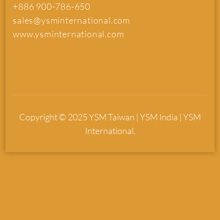
+886 900-786-650
sales@ysminternational.com
www.ysminternational.com
Copyright © 2025 YSM Taiwan | YSM India | YSM
International.