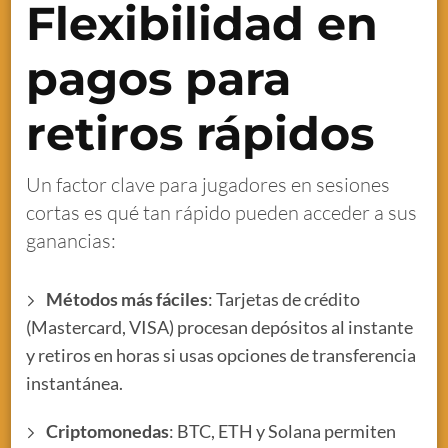
Flexibilidad en
pagos para
retiros rápidos
Un factor clave para jugadores en sesiones
cortas es qué tan rápido pueden acceder a sus
ganancias:
Métodos más fáciles
: Tarjetas de crédito
(Mastercard, VISA) procesan depósitos al instante
y retiros en horas si usas opciones de transferencia
instantánea.
Criptomonedas
: BTC, ETH y Solana permiten