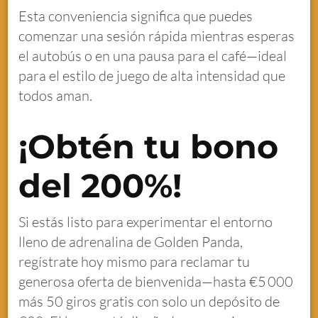
Esta conveniencia significa que puedes
comenzar una sesión rápida mientras esperas
el autobús o en una pausa para el café—ideal
para el estilo de juego de alta intensidad que
todos aman.
¡Obtén tu bono
del 200%!
Si estás listo para experimentar el entorno
lleno de adrenalina de Golden Panda,
regístrate hoy mismo para reclamar tu
generosa oferta de bienvenida—hasta €5 000
más 50 giros gratis con solo un depósito de