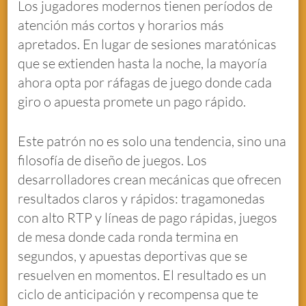
Los jugadores modernos tienen períodos de
atención más cortos y horarios más
apretados. En lugar de sesiones maratónicas
que se extienden hasta la noche, la mayoría
ahora opta por ráfagas de juego donde cada
giro o apuesta promete un pago rápido.
Este patrón no es solo una tendencia, sino una
filosofía de diseño de juegos. Los
desarrolladores crean mecánicas que ofrecen
resultados claros y rápidos: tragamonedas
con alto RTP y líneas de pago rápidas, juegos
de mesa donde cada ronda termina en
segundos, y apuestas deportivas que se
resuelven en momentos. El resultado es un
ciclo de anticipación y recompensa que te