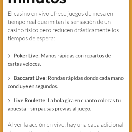
El casino en vivo ofrece juegos de mesa en
tiempo real que imitan la sensación de un
casino físico pero reducen drásticamente los
tiempos de espera:
Poker Live
: Manos rápidas con repartos de
cartas veloces.
Baccarat Live
: Rondas rápidas donde cada mano
concluye en segundos.
Live Roulette
: La bola gira en cuanto colocas tu
apuesta—sin pausas previas al juego.
Al ver la acción en vivo, hay una capa adicional