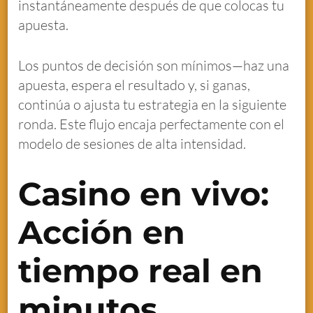
instantáneamente después de que colocas tu
apuesta.
Los puntos de decisión son mínimos—haz una
apuesta, espera el resultado y, si ganas,
continúa o ajusta tu estrategia en la siguiente
ronda. Este flujo encaja perfectamente con el
modelo de sesiones de alta intensidad.
Casino en vivo:
Acción en
tiempo real en
minutos