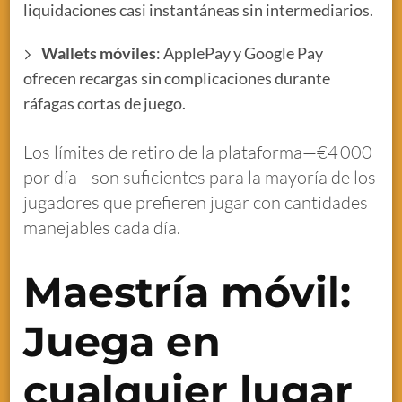
liquidaciones casi instantáneas sin intermediarios.
Wallets móviles
: ApplePay y Google Pay
ofrecen recargas sin complicaciones durante
ráfagas cortas de juego.
Los límites de retiro de la plataforma—€4 000
por día—son suficientes para la mayoría de los
jugadores que prefieren jugar con cantidades
manejables cada día.
Maestría móvil:
Juega en
cualquier lugar