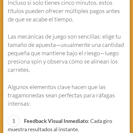
Incluso si solo tienes cinco minutos, estos
títulos pueden ofrecer múltiples pagos antes
de que se acabe el tiempo.
Las mecánicas de juego son sencillas: elige tu
tamaño de apuesta—usualmente una cantidad
pequeña que mantiene bajo el riesgo—luego
presiona spin y observa cómo se alinean los
carretes.
Algunos elementos clave hacen que las
tragamonedas sean perfectas para ráfagas
intensas:
Feedback Visual Inmediato
: Cada giro
muestra resultados al instante.