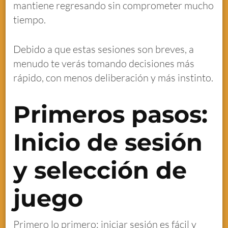
mantiene regresando sin comprometer mucho
tiempo.
Debido a que estas sesiones son breves, a
menudo te verás tomando decisiones más
rápido, con menos deliberación y más instinto.
Primeros pasos:
Inicio de sesión
y selección de
juego
Primero lo primero: iniciar sesión es fácil y